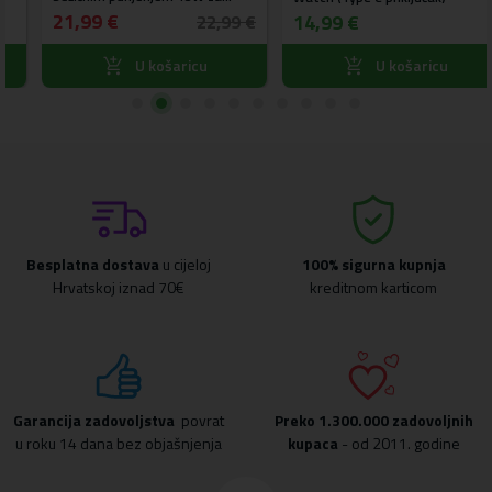
vjetrobransko staklo, kontrolnu
21,99 €
14,99 €
22,99 €
ploču i ventilaciju
U košaricu
U košaricu
Besplatna dostava
u cijeloj
100% sigurna kupnja
Hrvatskoj iznad 70€
kreditnom karticom
Garancija zadovoljstva
povrat
Preko
1.300.000 zadovoljnih
u roku 14 dana bez objašnjenja
kupaca
- od 2011. godine