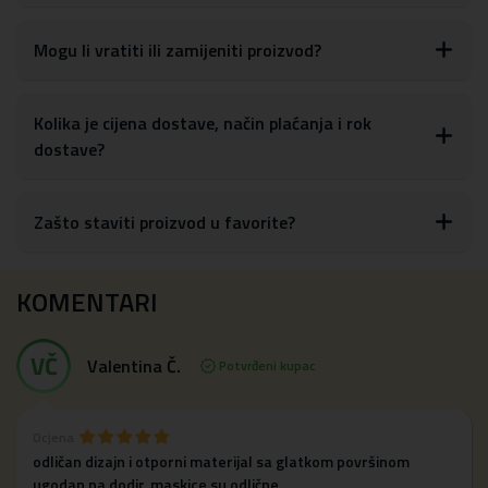
Mogu li vratiti ili zamijeniti proizvod?
Kolika je cijena dostave, način plaćanja i rok
dostave?
Zašto staviti proizvod u favorite?
KOMENTARI
VČ
Valentina Č.
Potvrđeni kupac
Ocjena
odličan dizajn i otporni materijal sa glatkom površinom
ugodan na dodir, maskice su odlične