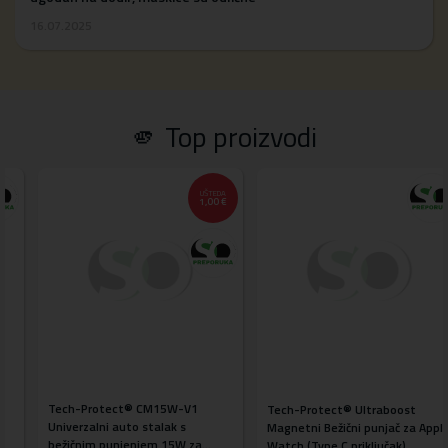
16.07.2025
🫵 Top proizvodi
UŠTEDA
1,00 €
Tech-Protect® CM15W-V1
Tech-Protect® Ultraboost
Univerzalni auto stalak s
Magnetni Bežični punjač za Apple
bežičnim punjenjem 15W za
Watch (Type C priključak)