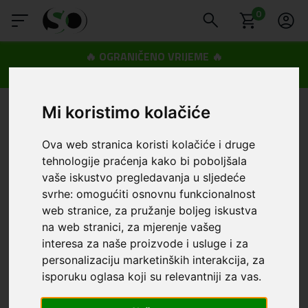
0
🔥 OGRANIČENO VRIJEME 🔥
Dostava u BOXNOW paketomate samo 0,99€
😍
Mi koristimo kolačiće
Ova web stranica koristi kolačiće i druge
tehnologije praćenja kako bi poboljšala
vaše iskustvo pregledavanja u sljedeće
svrhe:
omogućiti osnovnu funkcionalnost
web stranice
,
za pružanje boljeg iskustva
na web stranici
,
za mjerenje vašeg
interesa za naše proizvode i usluge i za
personalizaciju marketinških interakcija
,
za
isporuku oglasa koji su relevantniji za vas
.