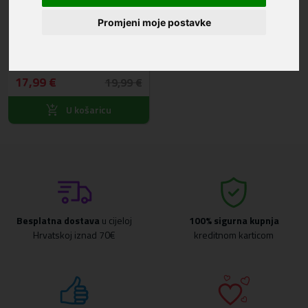
Promjeni moje postavke
SPIGEN 9H Zaštitno staklo za
Samsung Galaxy A16/A26/A17
AGL08935 - 2kom
17,99 €
19,99 €
U košaricu
Besplatna dostava
u cijeloj
100% sigurna kupnja
Hrvatskoj iznad 70€
kreditnom karticom