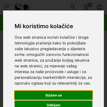
0
🔥 OGRANIČENO VRIJEME 🔥
Dostava u BOXNOW paketomate samo 0,99€
😍
Mi koristimo kolačiće
SmartOprema
Kategorije
Spigen
Samsung
Samsung A17
Ova web stranica koristi kolačiće i druge
tehnologije praćenja kako bi poboljšala
Samsung - Samsung A17
vaše iskustvo pregledavanja u sljedeće
svrhe:
omogućiti osnovnu funkcionalnost
Redoslijed
Filter
Poslovnica
web stranice
,
za pružanje boljeg iskustva
na web stranici
,
za mjerenje vašeg
UŠTEDA
interesa za naše proizvode i usluge i za
2,00 €
personalizaciju marketinških interakcija
,
za
isporuku oglasa koji su relevantniji za vas
.
Slažem se
Odbijam