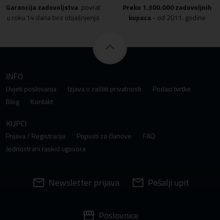
Garancija zadovoljstva
povrat
Preko
1.300.000 zadovoljnih
u roku 14 dana bez objašnjenja
kupaca
- od 2011. godine
INFO
Uvjeti poslovanja
Izjava o zaštiti privatnosti
Podaci tvrtke
Blog
Kontakt
KUPCI
Prijava / Registracija
Popusti za članove
FAQ
Jednostrani raskid ugovora
Newsletter prijava
Pošalji upit
Poslovnice