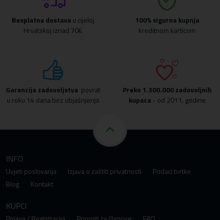
Besplatna dostava
u cijeloj
100% sigurna kupnja
Hrvatskoj iznad 70€
kreditnom karticom
Garancija zadovoljstva
povrat
Preko
1.300.000 zadovoljnih
u roku 14 dana bez objašnjenja
kupaca
- od 2011. godine
INFO
Uvjeti poslovanja
Izjava o zaštiti privatnosti
Podaci tvrtke
Blog
Kontakt
KUPCI
Prijava / Registracija
Popusti za članove
FAQ