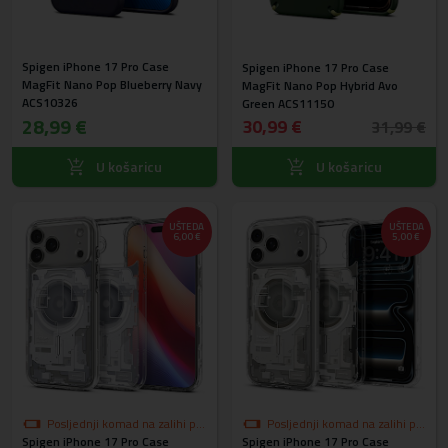
Spigen iPhone 17 Pro Case
Spigen iPhone 17 Pro Case
MagFit Nano Pop Blueberry Navy
MagFit Nano Pop Hybrid Avo
ACS10326
Green ACS11150
28,99 €
30,99 €
31,99 €
U košaricu
U košaricu
UŠTEDA
UŠTEDA
6,00 €
5,00 €
Posljednji komad na zalihi po
Posljednji komad na zalihi po
Spigen iPhone 17 Pro Case
akcijskoj cijeni
Spigen iPhone 17 Pro Case
akcijskoj cijeni