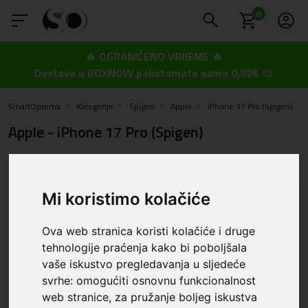
0
🔥 OGRANIČENO VRIJEME 🔥
Dostava u BOXNOW paketomate samo 0,99€
😍
SmartOprema
Kategorije
Spigen
Apple
iPhone 17 Pro (Spigen)
Apple - iPhone 17 Pro (Spigen)
Redoslijed
Filter
Poslovnica
Mi koristimo kolačiće
Ova web stranica koristi kolačiće i druge
tehnologije praćenja kako bi poboljšala
vaše iskustvo pregledavanja u sljedeće
svrhe:
omogućiti osnovnu funkcionalnost
web stranice
,
za pružanje boljeg iskustva