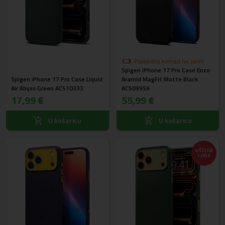
Posljednji komad na zalihi
Spigen iPhone 17 Pro Case Enzo
Spigen iPhone 17 Pro Case Liquid
Aramid MagFit Matte Black
Air Abyss Green ACS10333
ACS09959
17,99 €
55,99 €
U košaricu
U košaricu
UŠTEDA
1,00 €