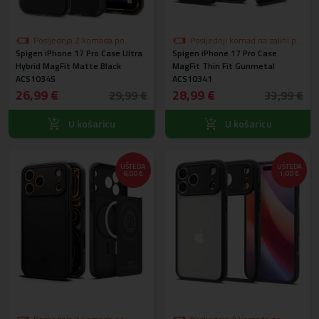
Posljednja 2 komada po
Posljednji komad na zalihi po
Spigen iPhone 17 Pro Case Ultra
akcijskoj cijeni
Spigen iPhone 17 Pro Case
akcijskoj cijeni
Hybrid MagFit Matte Black
MagFit Thin Fit Gunmetal
ACS10345
ACS10341
26,99 €
28,99 €
29,99 €
33,99 €
U košaricu
U košaricu
UŠTEDA
UŠTEDA
6,00 €
1,00 €