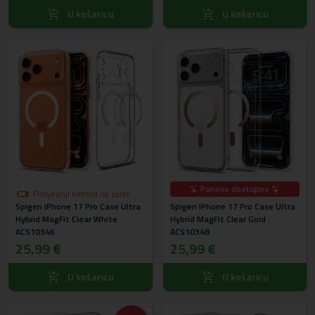
U košaricu
U košaricu
Ponovo dostupno
Posljednji komad na zalihi
Spigen iPhone 17 Pro Case Ultra
Spigen iPhone 17 Pro Case Ultra
Hybrid MagFit Clear White
Hybrid MagFit Clear Gold
ACS10346
ACS10348
25,99 €
25,99 €
U košaricu
U košaricu