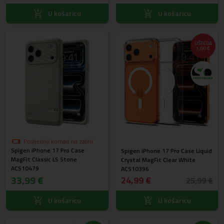
U košaricu
U košaricu
UŠTEDA
1,00 €
Posljednji komad na zalihi
Spigen iPhone 17 Pro Case
Spigen iPhone 17 Pro Case Liquid
MagFit Classic LS Stone
Crystal MagFit Clear White
ACS10479
ACS10396
33,99 €
24,99 €
25,99 €
U košaricu
U košaricu