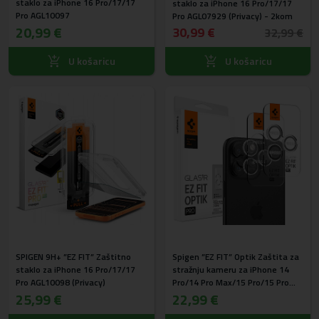
staklo za iPhone 16 Pro/17/17
staklo za iPhone 16 Pro/17/17
Pro AGL10097
Pro AGL07929 (Privacy) - 2kom
20,99 €
30,99 €
32,99 €
U košaricu
U košaricu
SPIGEN 9H+ ”EZ FIT” Zaštitno
Spigen ”EZ FIT” Optik Zaštita za
staklo za iPhone 16 Pro/17/17
stražnju kameru za iPhone 14
Pro AGL10098 (Privacy)
Pro/14 Pro Max/15 Pro/15 Pro
25,99 €
Max/16 Pro/16 Pro Max/17
22,99 €
Pro/17 Pro Max Crystal Clear