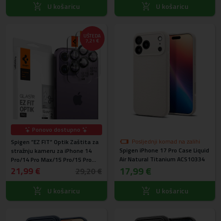
AGL06914 - 2kom
U košaricu
U košaricu
UŠTEDA
7,21 €
Ponovo dostupno
Posljednji komad na zalihi
Spigen ”EZ FIT” Optik Zaštita za
Spigen iPhone 17 Pro Case Liquid
stražnju kameru za iPhone 14
Air Natural Titanium ACS10334
Pro/14 Pro Max/15 Pro/15 Pro
17,99 €
Max/16 Pro/16 Pro Max/17
21,99 €
29,20 €
Pro/17 Pro Max Black AGL05205 -
2kom
U košaricu
U košaricu