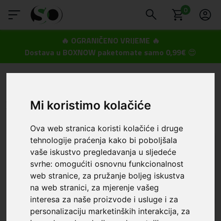
0
🔥 OGRANIČENO VRIJEME 🔥
Dostava u BOXNOW paketomate samo 0,99€
😍
SmartOprema
Kategorije
Xiaomi
Redmi Note 9S/Note 9 Pro/Note 9 Pro Max
Xiaomi - Redmi Note 9S/Note 9 Pro/Note 9
Mi koristimo kolačiće
Pro Max
Ova web stranica koristi kolačiće i druge
tehnologije praćenja kako bi poboljšala
vaše iskustvo pregledavanja u sljedeće
svrhe:
omogućiti osnovnu funkcionalnost
web stranice
,
za pružanje boljeg iskustva
na web stranici
,
za mjerenje vašeg
interesa za naše proizvode i usluge i za
personalizaciju marketinških interakcija
,
za