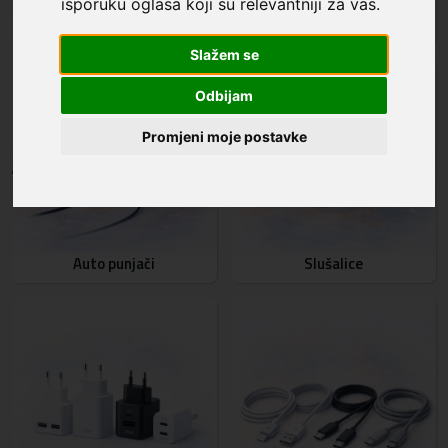
isporuku oglasa koji su relevantniji za vas
.
Maskice i zaštita za ekran
Auto stalci
Slažem se
Odbijam
Promjeni moje postavke
Auto punjači
Slušalice