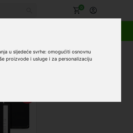
0
anja u sljedeće svrhe:
omogućiti osnovnu
še proizvode i usluge i za personalizaciju
UŠTEDA
2,00 €