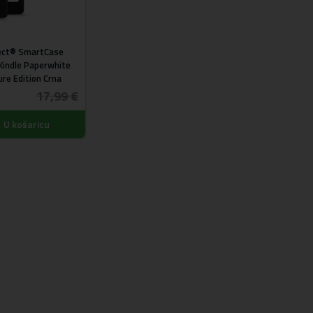
ect® SmartCase
 Kindle Paperwhite
re Edition Crna
17,99 €
U košaricu