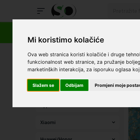
Mi koristimo kolačiće
SmartOp
Personalizirane maskice
Ova web stranica koristi kolačiće i druge tehno
Kin
funkcionalnost web stranice
,
za pružanje boljeg
marketinških interakcija
,
za isporuku oglasa koji
Dodatna oprema
Redosl
Slažem se
Odbijam
Promjeni moje posta
Samsung
Apple
Xiaomi
Huawei/Honor