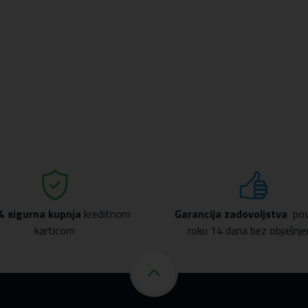
% sigurna kupnja
kreditnom
Garancija zadovoljstva
pov
karticom
roku 14 dana bez objašnje