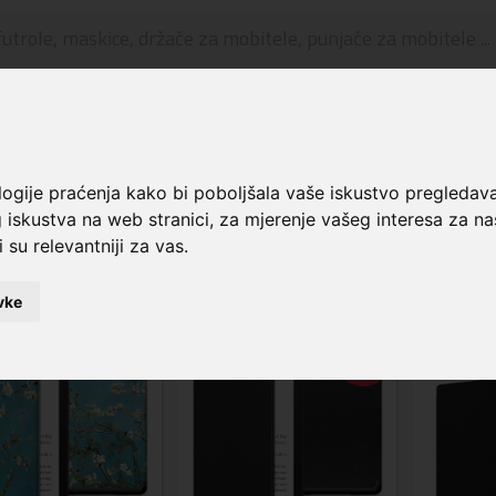
🔥 OGRANIČENO VRIJEME 🔥
Dostava u BOXNOW paketomate samo 0,99€
😍
rema
Kategorije
Oprema za tablete
Kindle
Kindle Paperwhite
logije praćenja kako bi poboljšala vaše iskustvo pregledav
dle - Kindle Paperwhite
 iskustva na web stranici
,
za mjerenje vašeg interesa za na
 su relevantniji za vas
.
ijed
Filter
Poslovnica
vke
UŠTEDA
1,00 €