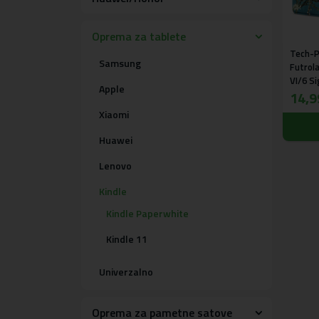
Oprema za tablete
Tech-P
Samsung
Futrol
VI/6 S
Apple
14,9
Xiaomi
Huawei
Lenovo
Kindle
Kindle Paperwhite
Kindle 11
Univerzalno
Oprema za pametne satove