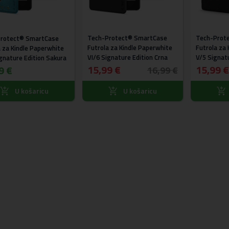
Tech-Protect® SmartCase
Tech-Prot
rotect® SmartCase
Futrola za Kindle Paperwhite
Futrola za
a za Kindle Paperwhite
VI/6 Signature Edition Crna
V/5 Signatu
ignature Edition Sakura
15,99 €
15,99 €
9 €
16,99 €
U košaricu
U košaricu