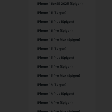
iPhone 16e/SE 2025 (Spigen)
iPhone 16 (Spigen)
iPhone 16 Plus (Spigen)
iPhone 16 Pro (Spigen)
iPhone 16 Pro Max (Spigen)
iPhone 15 (Spigen)
iPhone 15 Plus (Spigen)
iPhone 15 Pro (Spigen)
iPhone 15 Pro Max (Spigen)
iPhone 14 (Spigen)
iPhone 14 Plus (Spigen)
iPhone 14 Pro (Spigen)
iPhone 14 Pro Max (Spigen)