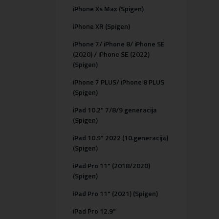
iPhone Xs Max (Spigen)
iPhone XR (Spigen)
iPhone 7/ iPhone 8/ iPhone SE
(2020) / iPhone SE (2022)
(Spigen)
iPhone 7 PLUS/ iPhone 8 PLUS
(Spigen)
iPad 10.2" 7/8/9 generacija
(Spigen)
iPad 10.9" 2022 (10.generacija)
(Spigen)
iPad Pro 11" (2018/2020)
(Spigen)
iPad Pro 11" (2021) (Spigen)
iPad Pro 12.9"