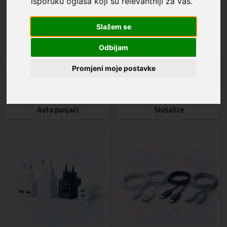
isporuku oglasa koji su relevantniji za vas
.
Slažem se
Odbijam
Promjeni moje postavke
Auto punjači
Slušalice