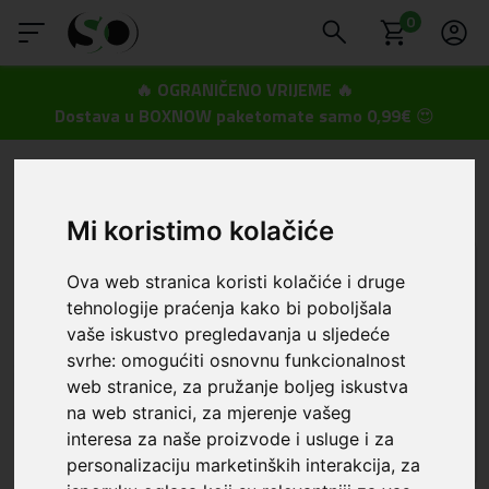
0
🔥 OGRANIČENO VRIJEME 🔥
Dostava u BOXNOW paketomate samo 0,99€
😍
SmartOprema
Kategorije
Samsung
A31
Samsung - A31
Mi koristimo kolačiće
Ova web stranica koristi kolačiće i druge
tehnologije praćenja kako bi poboljšala
vaše iskustvo pregledavanja u sljedeće
svrhe:
omogućiti osnovnu funkcionalnost
web stranice
,
za pružanje boljeg iskustva
na web stranici
,
za mjerenje vašeg
interesa za naše proizvode i usluge i za
Maskice i zaštita za ekran
Auto stalci
personalizaciju marketinških interakcija
,
za