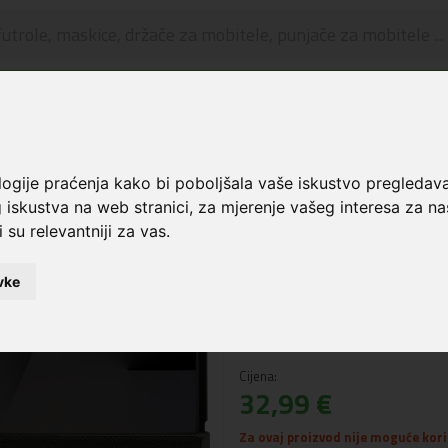
🔥 OGRANIČENO VRIJEME 🔥
Dostava u BOXNOW paketomate samo 0,99€
😍
ce i zaštita za ekran
Karl Lagerfeld® Saffiano Karl&Choupette Pin maskica za Sam
logije praćenja kako bi poboljšala vaše iskustvo pregledav
 iskustva na web stranici
,
za mjerenje vašeg interesa za na
Karl Lagerfeld® S
 su relevantniji za vas
.
Pin maskica za Sa
Crna
vke
Šifra: 3666339559380
Cijena:
32,99 €
Za ovaj proizvod nije moguće koris