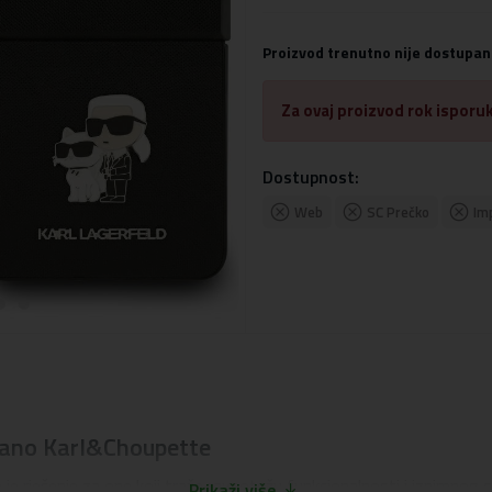
Proizvod trenutno nije dostupan
Za ovaj proizvod rok isporuk
Dostupnost:
Web
SC Prečko
Im
fiano Karl&Choupette
je rješenje za one koji traže ravnotežu funkcionalnosti i iznimnog 
Prikaži više