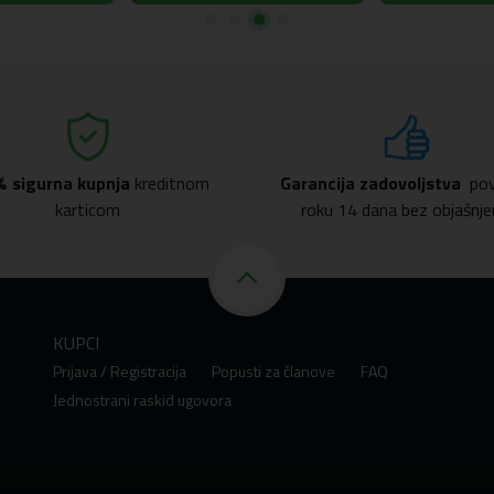
% sigurna kupnja
kreditnom
Garancija zadovoljstva
pov
karticom
roku 14 dana bez objašnje
KUPCI
Prijava / Registracija
Popusti za članove
FAQ
Jednostrani raskid ugovora