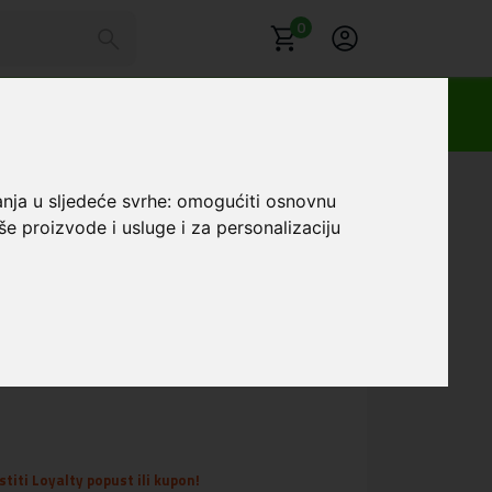
0
sung Galaxy Z Flip7 Crna
anja u sljedeće svrhe:
omogućiti osnovnu
še proizvode i usluge i za personalizaciju
affiano Karl&Choupette
msung Galaxy Z Flip7
Favorit
titi Loyalty popust ili kupon!