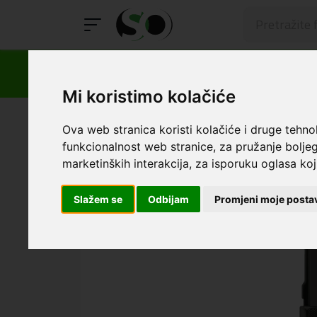
Mi koristimo kolačiće
SmartOprema
Kategorije
Samsung
Z Flip7
Maski
Ova web stranica koristi kolačiće i druge tehno
funkcionalnost web stranice
,
za pružanje boljeg
marketinških interakcija
,
za isporuku oglasa koji
Slažem se
Odbijam
Promjeni moje posta