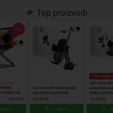
🫵 Top proizvodi
houpette Pin
UŠTEDA
6,00 €
Ponovo 
 komada po
Tech-Protect® V
PROdesk
i
Tech-Protect® V8 Univerzalni
auto stalak za 
 za laptop sivi
auto stalak za ventilaciju
staklo, kontrolnu
13,99 €
ventilaciju
13,99 €
59,99 €
ošaricu
U košaricu
U 