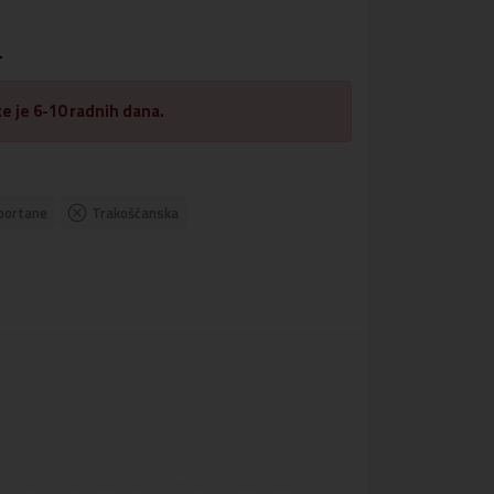
.
e je 6-10 radnih dana.
portane
Trakošćanska
stila za svoj pametni telefon. Uz robusnu