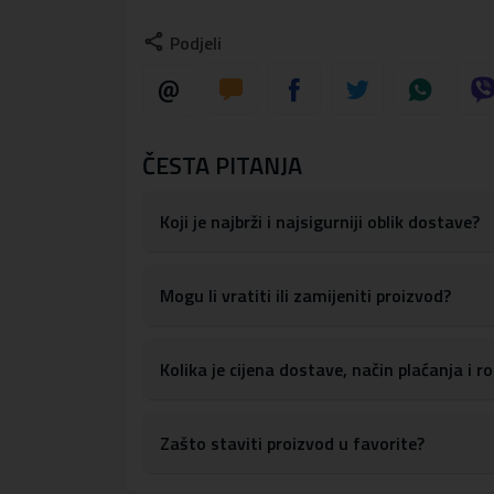
zaštitu, ova iznimna kolekcija ne samo da štiti v
Podjeli
Naglasite svoju profinjenost
Kolekcija bedževa Karl Lagerfeld Saffiano Karl 
ČESTA PITANJA
novi izgled. Izrađena je od visokokvalitetne eko
njegovom voljenom mačkom Choupette. Metalni am
Koji je najbrži i najsigurniji oblik dostave?
Mogu li vratiti ili zamijeniti proizvod?
Izdržljiva i čvrsti materijali
Svaki detalj ove maskice pokazuje visoku kvalit
Kolika je cijena dostave, način plaćanja i 
pruža i čvrstu zaštitu. Ojačane TPU stranice št
Zašto staviti proizvod u favorite?
Maska je proizvedena pod licencom marke Karl L