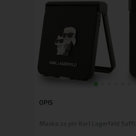
OPIS
Maska za pin Karl Lagerfeld Saf
Kolekcija pin Saffiano Karl&Choupette savršeno 