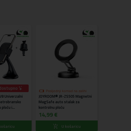
dostupno
Posljednja 
Posljednji komad na zalihi
Tech-protect®
akcijskoj cij
8 Univerzalni
JOYROOM® JR-ZS505 Magnetni
Aluminijski stal
vjetrobransko
MagSafe auto stalak za
srebrni
 ploču i
kontrolnu ploču
16,49 €
14,99 €
košaricu
U košaricu
U