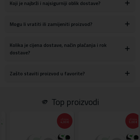
glasnoće, tipki za uključivanje/isključivanje, kao i postavkama za
Koji je najbrži i najsigurniji oblik dostave?
kameru
S obzirom na materijale, maskicu je lako obrisati ili očistiti od
otisaka prstiju, prašine ili drugih mrlja
Mogu li vratiti ili zamijeniti proizvod?
Materijal:
tvrda plastika, TPU silikon
Kolika je cijena dostave, način plaćanja i rok
dostave?
Zašto staviti proizvod u favorite?
🫵 Top proizvodi
UŠTEDA
UŠTEDA
4,00 €
5,00 €