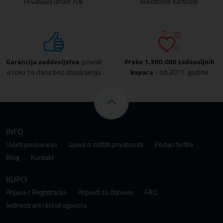
Hrvatskoj iznad 70€
kreditnom karticom
Garancija zadovoljstva
povrat
Preko
1.300.000 zadovoljnih
u roku 14 dana bez objašnjenja
kupaca
- od 2011. godine
INFO
Uvjeti poslovanja
Izjava o zaštiti privatnosti
Podaci tvrtke
Blog
Kontakt
KUPCI
Prijava / Registracija
Popusti za članove
FAQ
Jednostrani raskid ugovora