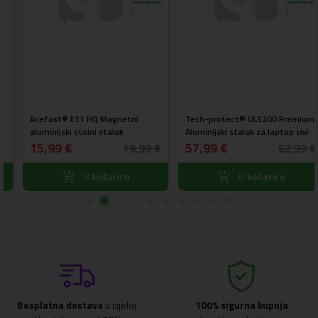
Acefast® E11 HQ Magnetni
Tech-protect® ULS200 Premium
aluminijski stolni stalak
Aluminijski stalak za laptop sivi
15,99 €
57,99 €
19,99 €
62,99 €
U košaricu
U košaricu
Besplatna dostava
u cijeloj
100% sigurna kupnja