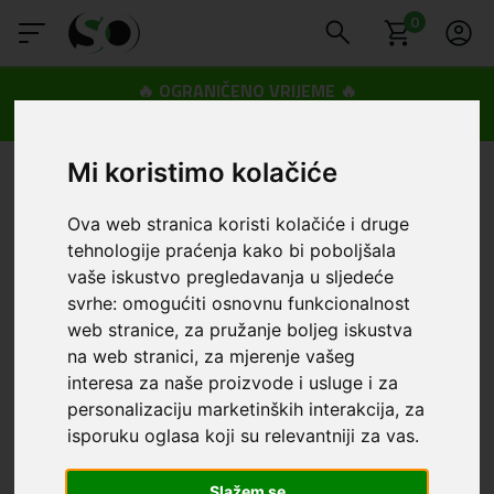
0
🔥 OGRANIČENO VRIJEME 🔥
Dostava u BOXNOW paketomate samo 0,99€
😍
Mi koristimo kolačiće
Ova web stranica koristi kolačiće i druge
tehnologije praćenja kako bi poboljšala
vaše iskustvo pregledavanja u sljedeće
svrhe:
omogućiti osnovnu funkcionalnost
web stranice
,
za pružanje boljeg iskustva
na web stranici
,
za mjerenje vašeg
interesa za naše proizvode i usluge i za
personalizaciju marketinških interakcija
,
za
isporuku oglasa koji su relevantniji za vas
.
Slažem se