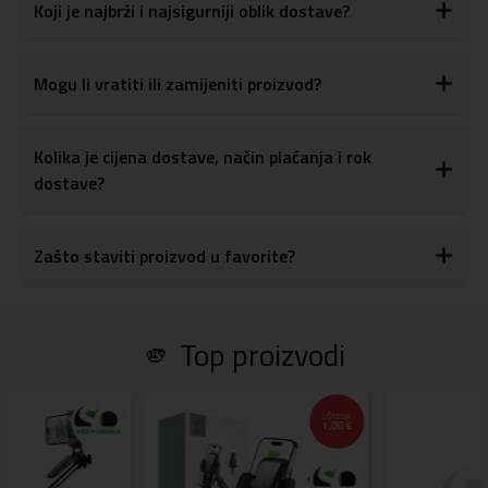
glasnoće, tipki za uključivanje/isključivanje, kao i postavkama za
Koji je najbrži i najsigurniji oblik dostave?
kameru
S obzirom na materijale, maskicu je lako obrisati ili očistiti od
otisaka prstiju, prašine ili drugih mrlja
Mogu li vratiti ili zamijeniti proizvod?
Materijal:
tvrda plastika, TPU silikon
Kolika je cijena dostave, način plaćanja i rok
dostave?
Zašto staviti proizvod u favorite?
🫵 Top proizvodi
UŠTEDA
UŠTEDA
U
1,00 €
34,00 €
5