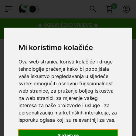
0
🔥 OGRANIČENO VRIJEME 🔥
Dostava u BOXNOW paketomate samo 0,99€
😍
Mi koristimo kolačiće
Ova web stranica koristi kolačiće i druge
tehnologije praćenja kako bi poboljšala
vaše iskustvo pregledavanja u sljedeće
svrhe:
omogućiti osnovnu funkcionalnost
web stranice
,
za pružanje boljeg iskustva
na web stranici
,
za mjerenje vašeg
interesa za naše proizvode i usluge i za
personalizaciju marketinških interakcija
,
za
isporuku oglasa koji su relevantniji za vas
.
Slažem se