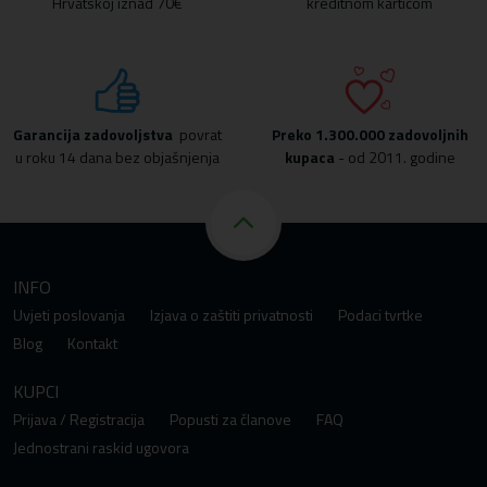
Hrvatskoj iznad 70€
kreditnom karticom
Garancija zadovoljstva
povrat
Preko
1.300.000 zadovoljnih
u roku 14 dana bez objašnjenja
kupaca
- od 2011. godine
INFO
Uvjeti poslovanja
Izjava o zaštiti privatnosti
Podaci tvrtke
Blog
Kontakt
KUPCI
Prijava / Registracija
Popusti za članove
FAQ
Jednostrani raskid ugovora