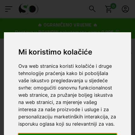
0
🔥 OGRANIČENO VRIJEME 🔥
Dostava u BOXNOW paketomate samo 0,99€
😍
Mi koristimo kolačiće
Ova web stranica koristi kolačiće i druge
tehnologije praćenja kako bi poboljšala
vaše iskustvo pregledavanja u sljedeće
svrhe:
omogućiti osnovnu funkcionalnost
web stranice
,
za pružanje boljeg iskustva
na web stranici
,
za mjerenje vašeg
interesa za naše proizvode i usluge i za
personalizaciju marketinških interakcija
,
za
isporuku oglasa koji su relevantniji za vas
.