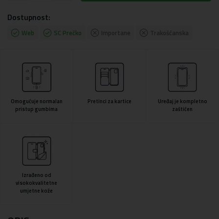
Dostupnost:
Web
SC Prečko
Importane
Trakošćanska
Omogućuje normalan
Pretinci za kartice
Uređaj je kompletno
pristup gumbima
zaštićen
Izrađeno od
visokokvalitetne
umjetne kože