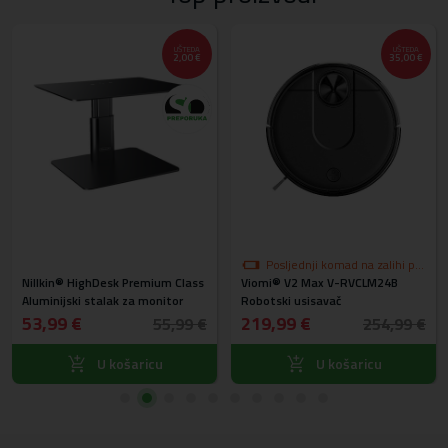
UŠTEDA
UŠTEDA
2,00 €
35,00 €
Posljednji komad na zalihi po
Nillkin® HighDesk Premium Class
Viomi® V2 Max V-RVCLM24B
akcijskoj cijeni
Aluminijski stalak za monitor
Robotski usisavač
53,99 €
219,99 €
55,99 €
254,99 €
U košaricu
U košaricu