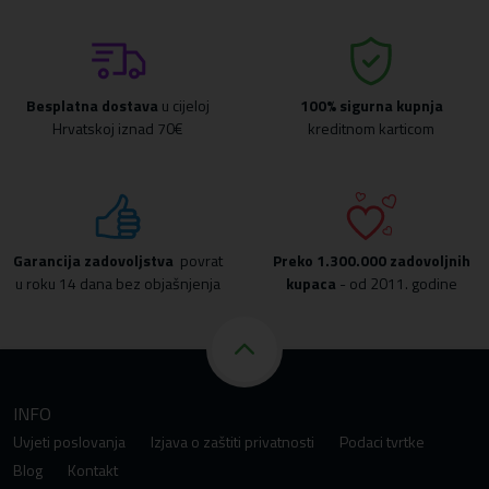
Besplatna dostava
u cijeloj
100% sigurna kupnja
Hrvatskoj iznad 70€
kreditnom karticom
Garancija zadovoljstva
povrat
Preko
1.300.000 zadovoljnih
u roku 14 dana bez objašnjenja
kupaca
- od 2011. godine
INFO
Uvjeti poslovanja
Izjava o zaštiti privatnosti
Podaci tvrtke
Blog
Kontakt