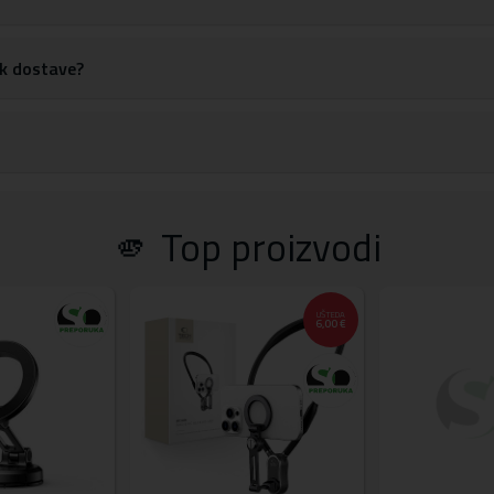
rok dostave?
🫵 Top proizvodi
UŠTEDA
6,00 €