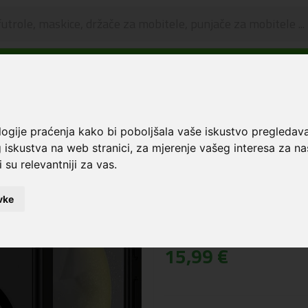
🔥 OGRANIČENO VRIJEME 🔥
Dostava u BOXNOW paketomate samo 0,99€
😍
i zaštita za ekran
Tech-Protect® Magmat Magsafe maskica za Samsung S25 Crn
logije praćenja kako bi poboljšala vaše iskustvo pregledav
Tech-Protect® Ma
 iskustva na web stranici
,
za mjerenje vašeg interesa za na
 su relevantniji za vas
.
za Samsung S25 C
Šifra: 5906302322091
vke
Cijena:
15,99 €