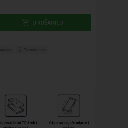
add_shopping_cart
U KOŠARICU
portane
Trakošćanska
okokvalitetni TPU rub i
Otporna na jače udarce i