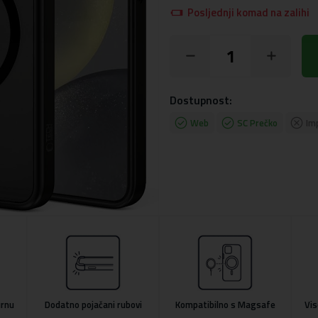
Posljednji komad na zalihi
Dostupnost:
Web
SC Prečko
Im
urnu
Dodatno pojačani rubovi
Kompatibilno s Magsafe
Vis