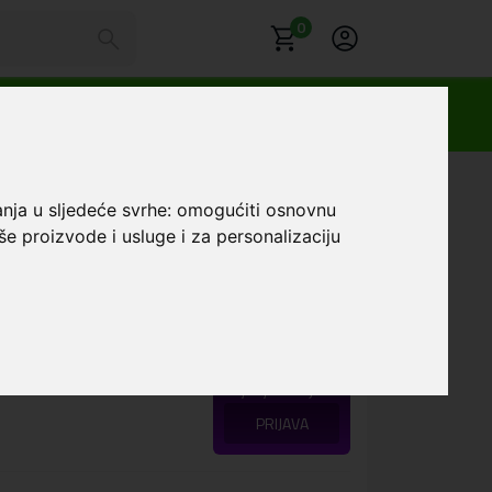
0
a
anja u sljedeće svrhe:
omogućiti osnovnu
gmat Magsafe maskica
še proizvode i usluge i za personalizaciju
rna
Favorit
Loyalty klub cijena:
PRIJAVA