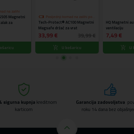
mad na zalihi
505 Magnetni
Posljednji komad na zalihi po
Tech-Protect® AC100 Magnetni
akcijskoj cijeni
HQ Magnetni aut
alak za
Magsafe držač za vrat
ventilaciju
33,99 €
7,49 €
39,99 €
ošaricu
U košaricu
U 
% sigurna kupnja
kreditnom
Garancija zadovoljstva
pov
karticom
roku 14 dana bez objašnje