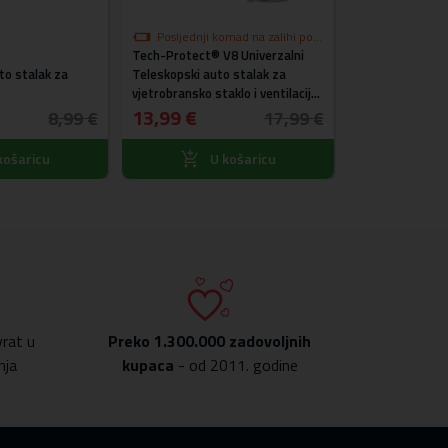
Ponovo
Posljednji komad na zalihi po
Tech-Protect® V8 Univerzalni
akcijskoj cijeni
Tech-Protect® 
o stalak za
Teleskopski auto stalak za
auto stalak za 
vjetrobransko staklo i ventilaciju
staklo, kontroln
- ZAMJENSKA AMBALAŽA -
13,99 €
ventilaciju
13,99 €
8,99 €
17,99 €
TESTIRAN - NOVI
košaricu
U košaricu
U
rat u
Preko
1.300.000 zadovoljnih
nja
kupaca
- od 2011. godine