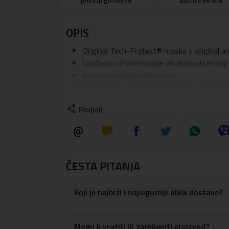
pristup gumbima
zaštitu ekrana
OPIS
Original Tech-Protect® maska u original a
Izrađena od kombinacije visokokvalitetnog 
Izuzetno ugodno leži u ruci
Omogućuje pristup svim tipkama i funkcij
Maska je opremljena magnetnim prstenom
Podjeli
Prelazi rubove ekrana tako da mobitel može
Materijal:
TPU silikon, Akril
ČESTA PITANJA
Koji je najbrži i najsigurniji oblik dostave?
Mogu li vratiti ili zamijeniti proizvod?