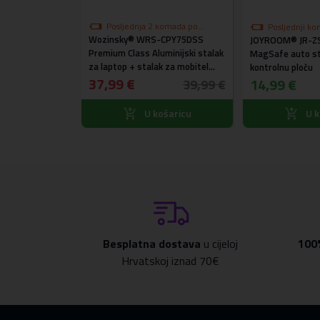
Posljednja 2 komada po
Posljednji ko
Wozinsky® WRS-CPY75DSS
akcijskoj cijeni
ad na zalihi po
JOYROOM® JR-ZS
V-RVCLM24B
Premium Class Aluminijski stalak
MagSafe auto st
č
za laptop + stalak za mobitel
kontrolnu ploču
gratis (srebrni)
37,99 €
14,99 €
254,99 €
39,99 €
ošaricu
U košaricu
U k
Besplatna dostava
u cijeloj
100
Hrvatskoj iznad 70€