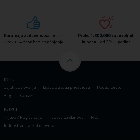
Garancija zadovoljstva
povrat
Preko
1.300.000 zadovoljnih
u roku 14 dana bez objašnjenja
kupaca
- od 2011. godine
INFO
Uvjeti poslovanja
Izjava o zaštiti privatnosti
Podaci tvrtke
Blog
Kontakt
KUPCI
Prijava / Registracija
Popusti za članove
FAQ
Jednostrani raskid ugovora