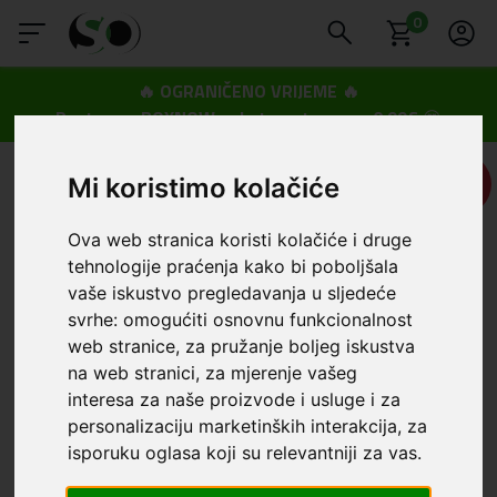
0
🔥 OGRANIČENO VRIJEME 🔥
Dostava u BOXNOW paketomate samo 0,99€
😍
UŠTEDA
Mi koristimo kolačiće
4,00 €
Ova web stranica koristi kolačiće i druge
tehnologije praćenja kako bi poboljšala
vaše iskustvo pregledavanja u sljedeće
svrhe:
omogućiti osnovnu funkcionalnost
web stranice
,
za pružanje boljeg iskustva
na web stranici
,
za mjerenje vašeg
interesa za naše proizvode i usluge i za
personalizaciju marketinških interakcija
,
za
isporuku oglasa koji su relevantniji za vas
.