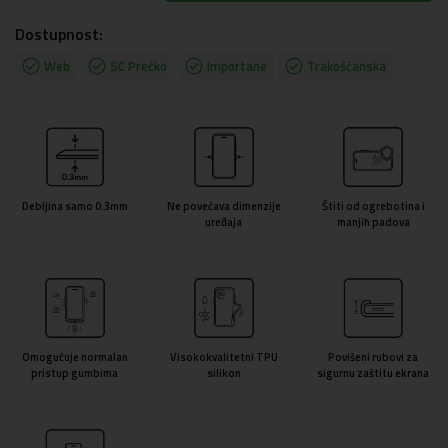
Dostupnost:
Web
SC Prečko
Importane
Trakošćanska
Debljina samo 0.3mm
Ne povećava dimenzije
Štiti od ogrebotina i
uređaja
manjih padova
Omogućuje normalan
Visokokvalitetni TPU
Povišeni rubovi za
pristup gumbima
silikon
sigurnu zaštitu ekrana