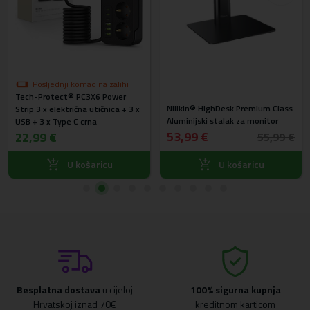
Posljednji komad na zalihi
Tech-Protect® PC3X6 Power
Nillkin® HighDesk Premium Class
Strip 3 x električna utičnica + 3 x
Aluminijski stalak za monitor
USB + 3 x Type C crna
53,99 €
22,99 €
55,99 €
U košaricu
U košaricu
Besplatna dostava
u cijeloj
100% sigurna kupnja
Hrvatskoj iznad 70€
kreditnom karticom