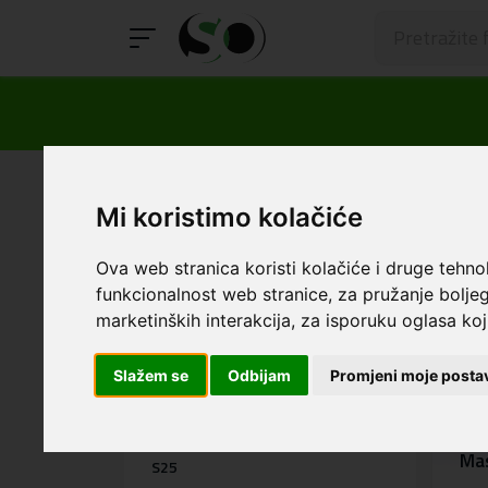
SmartOp
Personalizirane maskice
Sa
Mi koristimo kolačiće
Dodatna oprema
Ova web stranica koristi kolačiće i druge tehno
funkcionalnost web stranice
,
za pružanje boljeg
Samsung
marketinških interakcija
,
za isporuku oglasa koji
S26
Slažem se
Odbijam
Promjeni moje posta
S26 Plus
S26 Ultra
Mas
S25