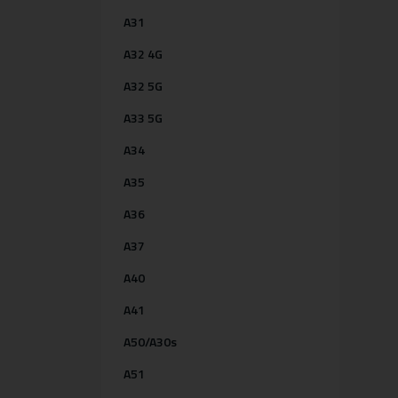
A31
A32 4G
A32 5G
A33 5G
A34
A35
A36
A37
A40
A41
A50/A30s
A51