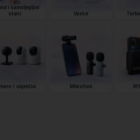
ovi i samoljepljivi
stalci
Vezice
Torbi
mere / objektivi
Mikrofoni
RF