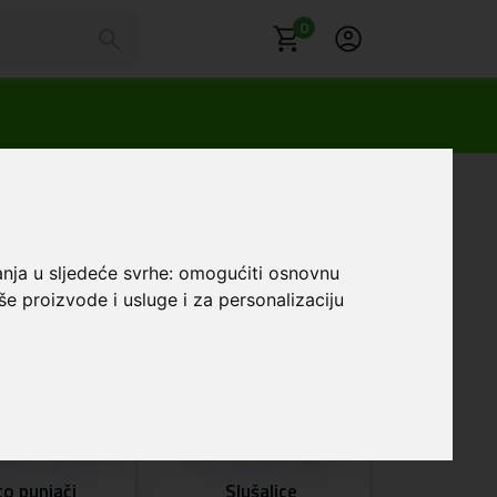
0
anja u sljedeće svrhe:
omogućiti osnovnu
še proizvode i usluge i za personalizaciju
to punjači
Slušalice