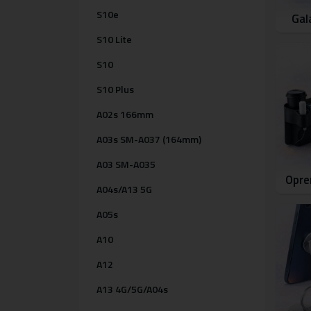
S10e
Gal
S10 Lite
S10
S10 Plus
A02s 166mm
A03s SM-A037 (164mm)
A03 SM-A035
Opre
A04s/A13 5G
A05s
A10
A12
A13 4G/5G/A04s