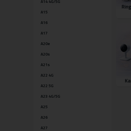
A14 4G/5G
Ring
A15
A16
A17
A20e
A20s
A21s
A22 4G
Ka
A22 5G
A23 4G/5G
A25
A26
A27