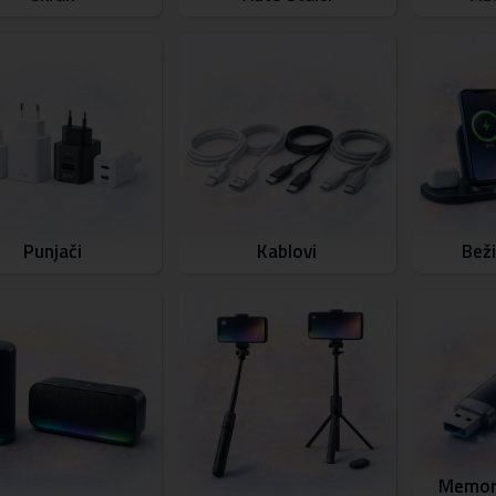
Punjači
Kablovi
Beži
Memori