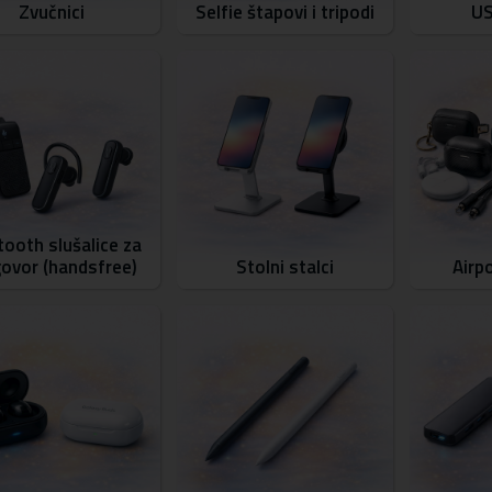
Zvučnici
Selfie štapovi i tripodi
US
tooth slušalice za
govor (handsfree)
Stolni stalci
Airp