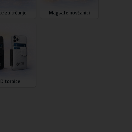
ce za trčanje
Magsafe novčanici
ID torbice