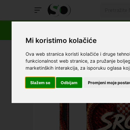
Mi koristimo kolačiće
SmartOprema
Kategorije
Samsung
S24 Plus
Mas
Ova web stranica koristi kolačiće i druge tehno
funkcionalnost web stranice
,
za pružanje boljeg
marketinških interakcija
,
za isporuku oglasa koji
Slažem se
Odbijam
Promjeni moje posta