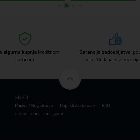
% sigurna kupnja
kreditnom
Garancija zadovoljstva
pov
karticom
roku 14 dana bez objašnje
KUPCI
Prijava / Registracija
Popusti za članove
FAQ
Jednostrani raskid ugovora