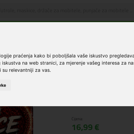
🔥 OGRANIČENO VRIJEME 🔥
Dostava u BOXNOW paketomate samo 0,99€
😍
kice i zaštita za ekran
Premium Print Hibridna maskica Samsung S24 Plus Footb
logije praćenja kako bi poboljšala vaše iskustvo pregledav
 iskustva na web stranici
,
za mjerenje vašeg interesa za na
Premium Print Hi
 su relevantniji za vas
.
Samsung S24 Plus
vke
Šifra: 6327129
NAPOMENA: Slika je informativnog
naziva.
Cijena:
16,99 €