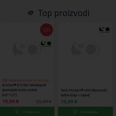
🫵 Top proizvodi
UŠTEDA
6,00 €
mad na zalihi po
Posljednja 
 Teleskopski
i
Wozinsky® WR
akcijskoj cije
 stalak
Premium Class A
Tech-Protect® L01S Bluetooth
za laptop + stal
Selfie štap + tripod
gratis (srebrni)
37,99 €
19,99 €
25,99 €
ošaricu
U košaricu
U 