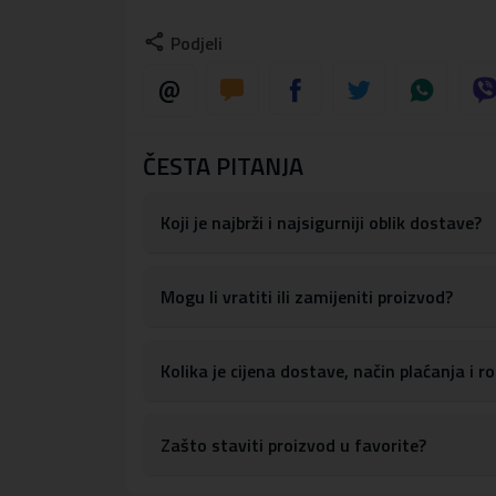
Maskica je dizajnirana tako da apsorbira ud
Podjeli
Maskica ima precizne izreze za sve portove
pristupanje gumbima za kontrolu glasnoće, 
S obzirom na materijale, maskicu je lako obris
NAPOMENA: Slika je informativnog karakter
ČESTA PITANJA
Materijal:
tvrda plastika, TPU silikon
Koji je najbrži i najsigurniji oblik dostave?
Mogu li vratiti ili zamijeniti proizvod?
Kolika je cijena dostave, način plaćanja i 
Zašto staviti proizvod u favorite?