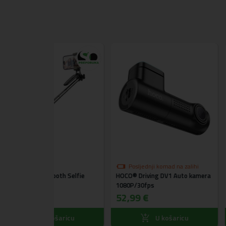
Posljednji ko
Acefast® E12 HQ
akcijskoj cijen
Posljednji komad na zalihi
aluminijski stolni
oth Selfie
HOCO® Driving DV1 Auto kamera
(4.5"-7.2")
1080P/30fps
19,99 €
52,99 €
ošaricu
U košaricu
U k