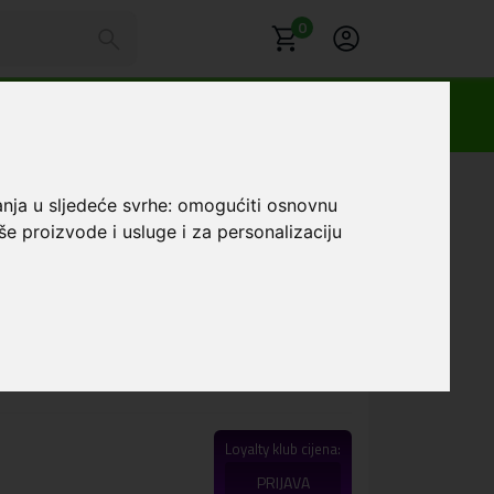
0
all #19
anja u sljedeće svrhe:
omogućiti osnovnu
še proizvode i usluge i za personalizaciju
bridna maskica
 Football #19
Favorit
 karaktera, isporučuje se maskica za telefon iz
Loyalty klub cijena:
PRIJAVA