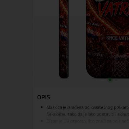
OPIS
Maskica je izrađena od kvalitetnog polikarb
fleksibilna, tako da je lako postaviti i skinu
Dizajn je UV otporan, što znači da boje ne
Dodatna prednost maskice je blago podignuti