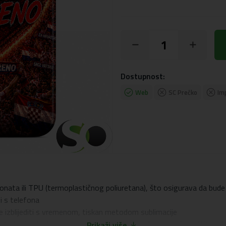
Dostupnost:
Web
SC Prečko
Im
onata ili TPU (termoplastičnog poliuretana), što osigurava da bude 
ti s telefona
će izblijediti s vremenom, tiskan metodom sublimacije
 dizajn oko kamere i zaslona, ​​što pruža odgovarajuću zaštitu od o
Prikaži više