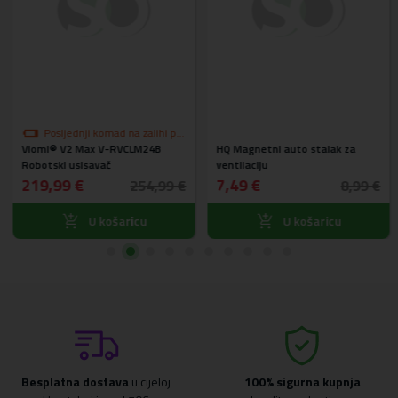
Posljednji komad na zalihi po
Viomi® V2 Max V-RVCLM24B
akcijskoj cijeni
HQ Magnetni auto stalak za
Robotski usisavač
ventilaciju
219,99 €
7,49 €
254,99 €
8,99 €
U košaricu
U košaricu
Besplatna dostava
u cijeloj
100% sigurna kupnja