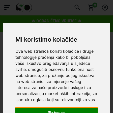
0
🔥 OGRANIČENO VRIJEME 🔥
Dostava u BOXNOW paketomate samo 0,99€
😍
Mi koristimo kolačiće
Ova web stranica koristi kolačiće i druge
tehnologije praćenja kako bi poboljšala
vaše iskustvo pregledavanja u sljedeće
svrhe:
omogućiti osnovnu funkcionalnost
web stranice
,
za pružanje boljeg iskustva
na web stranici
,
za mjerenje vašeg
interesa za naše proizvode i usluge i za
personalizaciju marketinških interakcija
,
za
isporuku oglasa koji su relevantniji za vas
.
Slažem se