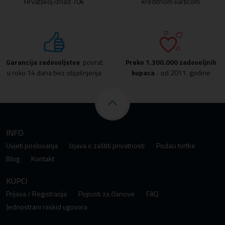
Hrvatskoj iznad 70€
kreditnom karticom
Garancija zadovoljstva
povrat
Preko
1.300.000 zadovoljnih
u roku 14 dana bez objašnjenja
kupaca
- od 2011. godine
INFO
Uvjeti poslovanja
Izjava o zaštiti privatnosti
Podaci tvrtke
Blog
Kontakt
KUPCI
Prijava / Registracija
Popusti za članove
FAQ
Jednostrani raskid ugovora