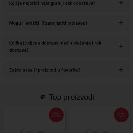
glasnoće, tipki za uključivanje/isključivanje, kao i postavkama za
Koji je najbrži i najsigurniji oblik dostave?
kameru
S obzirom na materijale, maskicu je lako obrisati ili očistiti od
otisaka prstiju, prašine ili drugih mrlja
Mogu li vratiti ili zamijeniti proizvod?
Materijal:
tvrda plastika, TPU silikon
Kolika je cijena dostave, način plaćanja i rok
dostave?
Zašto staviti proizvod u favorite?
🫵 Top proizvodi
UŠTEDA
UŠTEDA
35,00 €
1,50 €