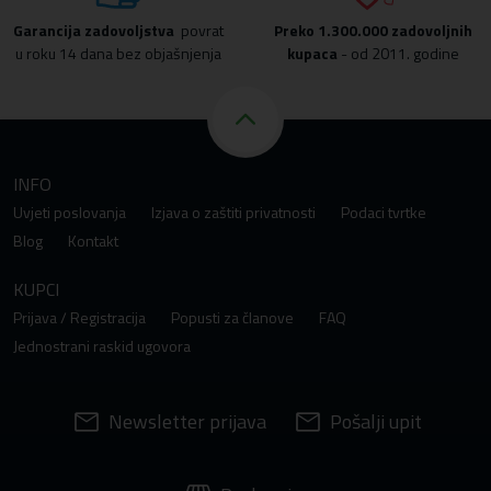
Garancija zadovoljstva
povrat
Preko
1.300.000 zadovoljnih
u roku 14 dana bez objašnjenja
kupaca
- od 2011. godine
INFO
Uvjeti poslovanja
Izjava o zaštiti privatnosti
Podaci tvrtke
Blog
Kontakt
KUPCI
Prijava / Registracija
Popusti za članove
FAQ
Jednostrani raskid ugovora
Newsletter prijava
Pošalji upit