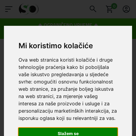
0
🔥 OGRANIČENO VRIJEME 🔥
Dostava u BOXNOW paketomate samo 0,99€
😍
Mi koristimo kolačiće
Ova web stranica koristi kolačiće i druge
tehnologije praćenja kako bi poboljšala
vaše iskustvo pregledavanja u sljedeće
svrhe:
omogućiti osnovnu funkcionalnost
web stranice
,
za pružanje boljeg iskustva
na web stranici
,
za mjerenje vašeg
interesa za naše proizvode i usluge i za
personalizaciju marketinških interakcija
,
za
isporuku oglasa koji su relevantniji za vas
.
Slažem se