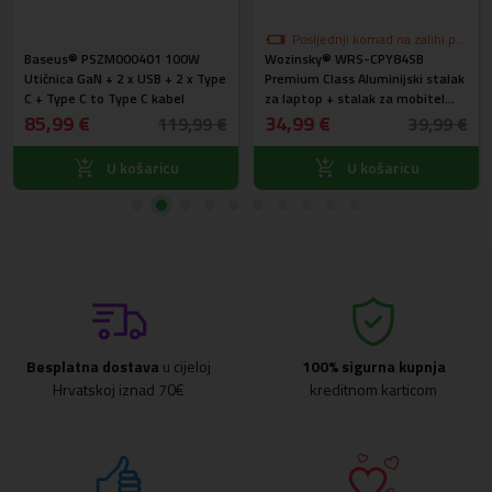
Posljednji komad na zalihi po
Baseus® PSZM000401 100W
Wozinsky® WRS-CPY84SB
akcijskoj cijeni
Utičnica GaN + 2 x USB + 2 x Type
Premium Class Aluminijski stalak
C + Type C to Type C kabel
za laptop + stalak za mobitel
gratis (srebrni)
85,99 €
34,99 €
119,99 €
39,99 €
U košaricu
U košaricu
Besplatna dostava
u cijeloj
100% sigurna kupnja
Hrvatskoj iznad 70€
kreditnom karticom