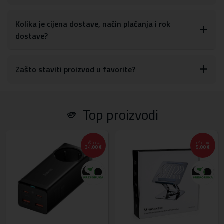
Nillkin iSketch je idealan alat za one koji cijene pouzdanost i
dugotrajne performanse. S vremenom rada do 10 sati s jednim
Kolika je cijena dostave, način plaćanja i rok
punjenjem, možete uživati ​​u stvaranju i pisanju cijeli dan bez
dostave?
prekida. Uz brzo punjenje od samo 45 minuta, možete se brzo
vratiti poslu čim se baterija isprazni
Vrijeme rada: do 10 sati
Zašto staviti proizvod u favorite?
Vrijeme punjenja: 45 minuta
Vrijeme pripravnosti: 180 dana
Kapacitet baterije: 110 mAh
Težina: 15,5 grama
🫵 Top proizvodi
Dimenzije: 159,7 x 9 mm
UŠTEDA
UŠTEDA
34,00 €
5,00 €