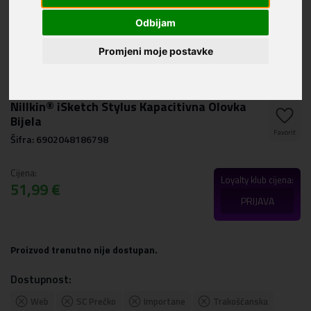
Odbijam
Promjeni moje postavke
Nillkin® iSketch Stylus Kapacitivna Olovka
Bijela
Favorit
Šifra: 6902048186798
Cijena:
Loyalty klub cijena:
51,99 €
PRIJAVA
Proizvod trenutno nije dostupan.
Dostupnost:
Web
SC Prečko
Importane
Trakošćanska