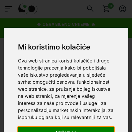
0
🔥 OGRANIČENO VRIJEME 🔥
Dostava u BOXNOW paketomate samo 0,99€
😍
Mi koristimo kolačiće
Ova web stranica koristi kolačiće i druge
tehnologije praćenja kako bi poboljšala
vaše iskustvo pregledavanja u sljedeće
svrhe:
omogućiti osnovnu funkcionalnost
web stranice
,
za pružanje boljeg iskustva
na web stranici
,
za mjerenje vašeg
interesa za naše proizvode i usluge i za
personalizaciju marketinških interakcija
,
za
isporuku oglasa koji su relevantniji za vas
.