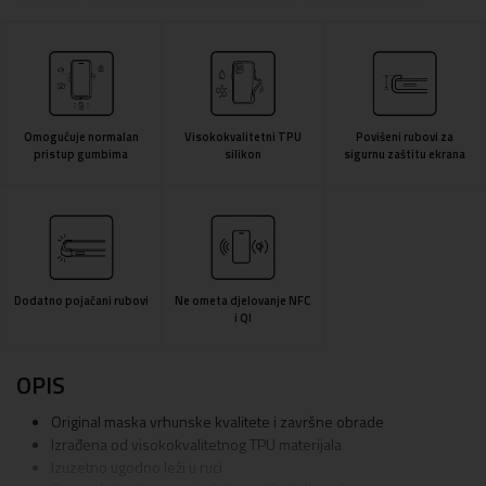
Omogućuje normalan
Visokokvalitetni TPU
Povišeni rubovi za
pristup gumbima
silikon
sigurnu zaštitu ekrana
Dodatno pojačani rubovi
Ne ometa djelovanje NFC
i QI
OPIS
Original maska vrhunske kvalitete i završne obrade
Izrađena od visokokvalitetnog TPU materijala
Izuzetno ugodno leži u ruci