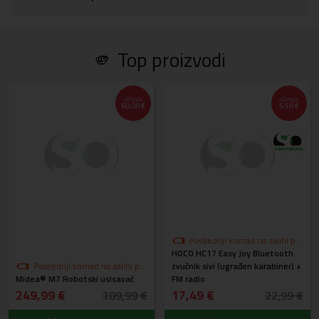
🫵 Top proizvodi
UŠTEDA
UŠTEDA
60,00 €
5,50 €
Posljednji komad na zalihi po
HOCO HC17 Easy Joy Bluetooth
akcijskoj cijeni
Posljednji komad na zalihi po
zvučnik sivi (ugrađen karabiner) +
Midea® M7 Robotski usisavač
akcijskoj cijeni
FM radio
249,99 €
17,49 €
309,99 €
22,99 €