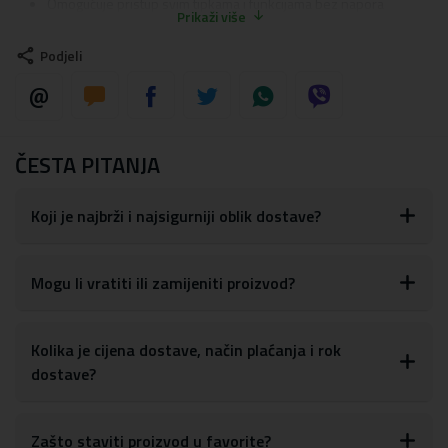
Omogućuje pristup svim tipkama i funkcijama bez napora
Prikaži više
Prelazi rubove ekrana tako da mobitel možete odložiti na ekran
bez rizika od oštećenja
Podjeli
Izrazito kvalitetna i ugodna na dodir
Štiti od ogrebotina, udaraca i oštećenja
Ne ometa djelovanje NFC i QI tehnologije
Materijal:
TPU silikon
ČESTA PITANJA
Koji je najbrži i najsigurniji oblik dostave?
Mogu li vratiti ili zamijeniti proizvod?
Kolika je cijena dostave, način plaćanja i rok
dostave?
Zašto staviti proizvod u favorite?