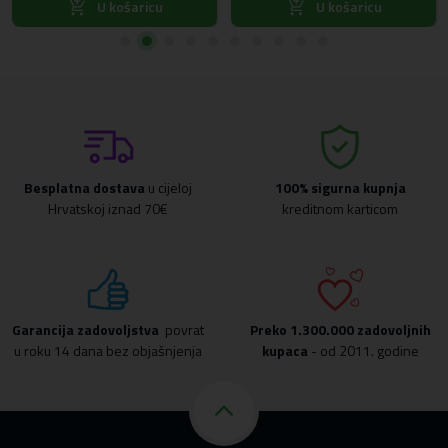
U košaricu
U košaricu
Besplatna dostava
u cijeloj
100% sigurna kupnja
Hrvatskoj iznad 70€
kreditnom karticom
Garancija zadovoljstva
povrat
Preko
1.300.000 zadovoljnih
u roku 14 dana bez objašnjenja
kupaca
- od 2011. godine