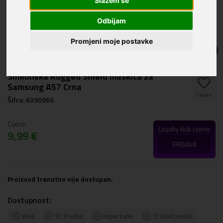
Slažem se
Odbijam
Promjeni moje postavke
Silikonska Rugged Shield maskica za
Samsung A57 Crna
Favorit
Šifra: 6390966
Cijena:
Loyalty klub cijena:
9,99 €
PRIJAVA
Proizvod trenutno nije dostupan.
Dostupnost:
Web
SC Prečko
Importane
Trakošćanska