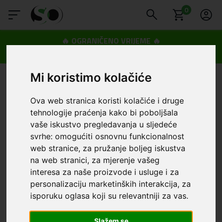
0
🔥 OGRANIČENO VRIJEME 🔥
Dostava u BOXNOW paketomate samo 0,99€
😍
Mi koristimo kolačiće
Ova web stranica koristi kolačiće i druge
tehnologije praćenja kako bi poboljšala
vaše iskustvo pregledavanja u sljedeće
svrhe:
omogućiti osnovnu funkcionalnost
web stranice
,
za pružanje boljeg iskustva
na web stranici
,
za mjerenje vašeg
interesa za naše proizvode i usluge i za
personalizaciju marketinških interakcija
,
za
isporuku oglasa koji su relevantniji za vas
.
Slažem se