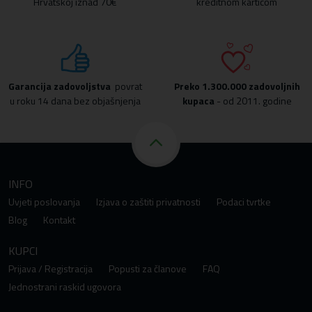
Hrvatskoj iznad 70€
kreditnom karticom
Garancija zadovoljstva
povrat
Preko
1.300.000 zadovoljnih
u roku 14 dana bez objašnjenja
kupaca
- od 2011. godine
INFO
Uvjeti poslovanja
Izjava o zaštiti privatnosti
Podaci tvrtke
Blog
Kontakt
KUPCI
Prijava / Registracija
Popusti za članove
FAQ
Jednostrani raskid ugovora