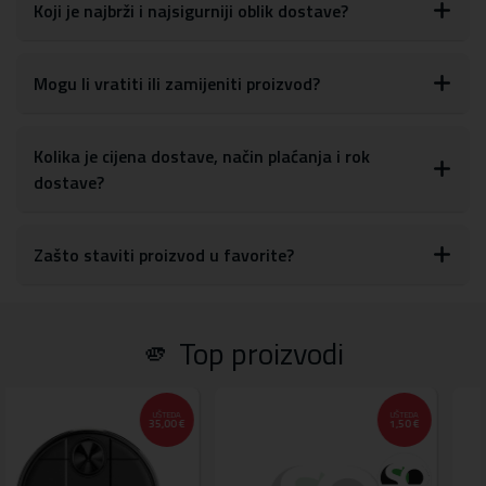
glasnoće, tipki za uključivanje/isključivanje, kao i postavkama za
Koji je najbrži i najsigurniji oblik dostave?
kameru
S obzirom na materijale, maskicu je lako obrisati ili očistiti od
otisaka prstiju, prašine ili drugih mrlja
Mogu li vratiti ili zamijeniti proizvod?
Materijal:
tvrda plastika, TPU silikon
Kolika je cijena dostave, način plaćanja i rok
dostave?
Zašto staviti proizvod u favorite?
🫵 Top proizvodi
A
UŠTEDA
UŠTEDA
 €
1,50 €
1,00 €