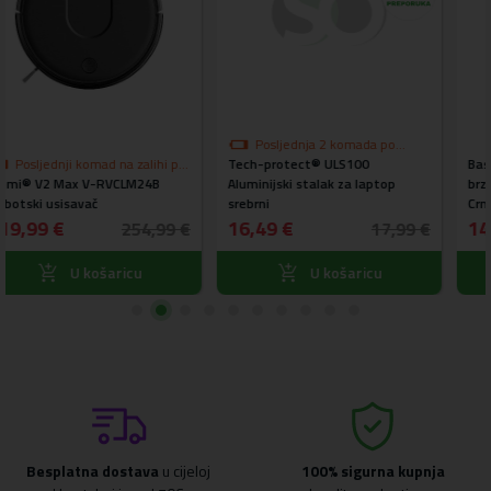
Posljednja 2 komada po
o
Tech-protect® ULS100
akcijskoj cijeni
Baseus® CCMLC20A-01 Super
Aluminijski stalak za laptop
brzi auto punjač 2 x USB 45W 6A
srebrni
Crni
16,49 €
14,99 €
 €
17,99 €
15,99 €
U košaricu
U košaricu
Besplatna dostava
u cijeloj
100% sigurna kupnja