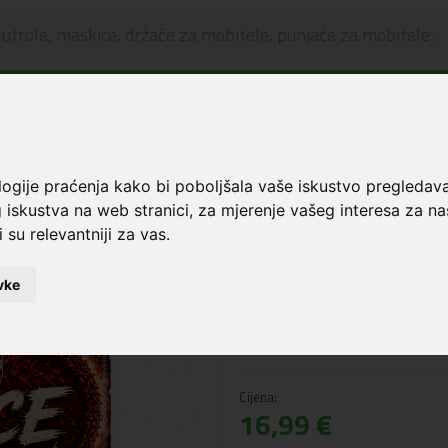
🔥 OGRANIČENO VRIJEME 🔥
Dostava u BOXNOW paketomate samo 0,99€
😍
Maskice i zaštita za ekran
Premium Print Hibridna maskica Samsung A14 Footbal
logije praćenja kako bi poboljšala vaše iskustvo pregledav
 iskustva na web stranici
,
za mjerenje vašeg interesa za na
Premium Print Hi
 su relevantniji za vas
.
Samsung A14 Foot
vke
Šifra: 6331768
NAPOMENA: Slika je informativnog
naziva.
Cijena:
16,99 €