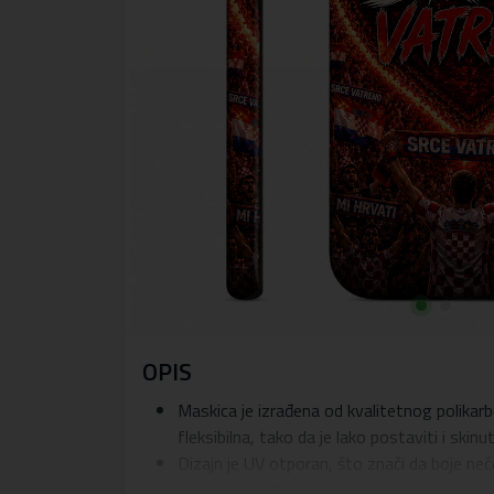
OPIS
Maskica je izrađena od kvalitetnog polikarb
fleksibilna, tako da je lako postaviti i skinu
Dizajn je UV otporan, što znači da boje ne
Dodatna prednost maskice je blago podignuti