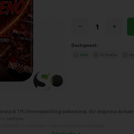
Dostupnost:
Web
SC Prečko
Im
onata ili TPU (termoplastičnog poliuretana), što osigurava da bude 
ti s telefona
će izblijediti s vremenom, tiskan metodom sublimacije
 dizajn oko kamere i zaslona, ​​što pruža odgovarajuću zaštitu od o
Prikaži više