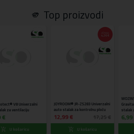
🫵 Top proizvodi
UŠTEDA
4,26 €
WOZINSKY® WC
JOYROOM® JR-ZS283 Univerzalni
8 Univerzalni
Gravitacijski uni
auto stalak za kontrolnu ploču
ntilaciju
stalak za ventila
12,99 €
6,99 €
17,25 €
ošaricu
U košaricu
U 