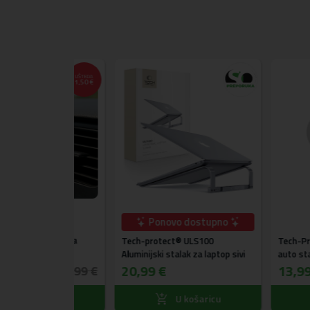
UŠTEDA
1,50 €
Ponovo dostupno
 stalak za
Tech-protect® ULS100
Tech-Protect® V
Aluminijski stalak za laptop sivi
auto stalak za ve
20,99 €
13,99 €
8,99 €
ošaricu
U košaricu
U k