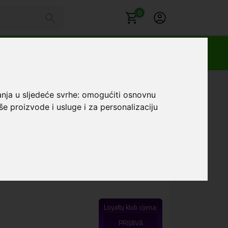
0
l #19
anja u sljedeće svrhe:
omogućiti osnovnu
še proizvode i usluge i za personalizaciju
bridna maskica
ball #19
Favorit
 karaktera, isporučuje se maskica za telefon iz
Loyalty klub cijena:
PRIJAVA