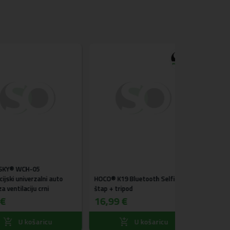
H-05
Wozinsky® WR
verzalni auto
HOCO® K19 Bluetooth Selfie
Premium Class A
ciju crni
štap + tripod
za laptop + sta
16,99 €
gratis (crni)
39,99 €
košaricu
U košaricu
U