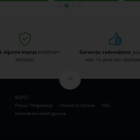
% sigurna kupnja
kreditnom
Garancija zadovoljstva
pov
karticom
roku 14 dana bez objašnje
KUPCI
Prijava / Registracija
Popusti za članove
FAQ
Jednostrani raskid ugovora