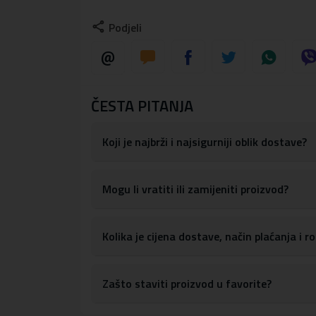
Maskica je dizajnirana tako da apsorbira ud
Podjeli
Maskica ima precizne izreze za sve portove
pristupanje gumbima za kontrolu glasnoće, 
S obzirom na materijale, maskicu je lako obris
Materijal:
tvrda plastika, TPU silikon
ČESTA PITANJA
Koji je najbrži i najsigurniji oblik dostave?
Mogu li vratiti ili zamijeniti proizvod?
Kolika je cijena dostave, način plaćanja i 
Zašto staviti proizvod u favorite?