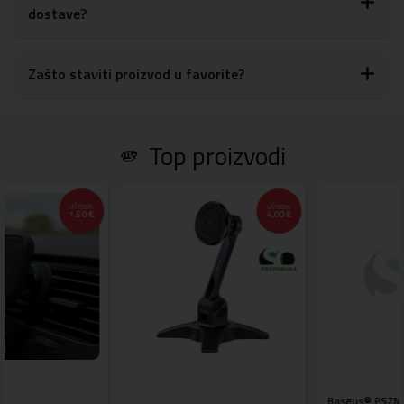
dostave?
Zašto staviti proizvod u favorite?
🫵 Top proizvodi
UŠTEDA
UŠTEDA
,00 €
34,00 €
Baseus® PSZM000401 100W
WOZINSKY® WCH-05