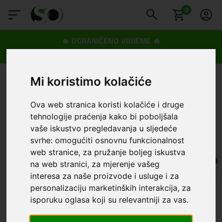
0
🔥 OGRANIČENO VRIJEME 🔥
Dostava u BOXNOW paketomate samo 0,99€
😍
Mi koristimo kolačiće
Ova web stranica koristi kolačiće i druge
tehnologije praćenja kako bi poboljšala
vaše iskustvo pregledavanja u sljedeće
svrhe:
omogućiti osnovnu funkcionalnost
web stranice
,
za pružanje boljeg iskustva
na web stranici
,
za mjerenje vašeg
interesa za naše proizvode i usluge i za
personalizaciju marketinških interakcija
,
za
isporuku oglasa koji su relevantniji za vas
.