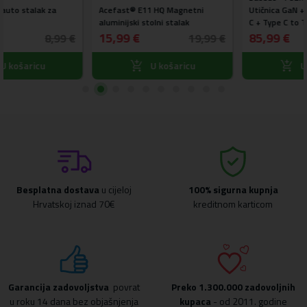
Utičnica GaN + 2 x USB + 2 x Type
Gravitacijski univerzalni auto
C + Type C to Type C kabel
stalak za ventilaciju crni
85,99 €
6,99 €
99 €
119,99 €
U košaricu
U košaricu
Besplatna dostava
u cijeloj
100% sigurna kupnja
Hrvatskoj iznad 70€
kreditnom karticom
Garancija zadovoljstva
povrat
Preko
1.300.000 zadovoljnih
u roku 14 dana bez objašnjenja
kupaca
- od 2011. godine