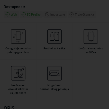
Dostupnost:
Web
SC Prečko
Importane
Trakošćanska
Omogućuje normalan
Pretinci za kartice
Uređaj je kompletno
pristup gumbima
zaštićen
Izrađeno od
Mogućnost
visokokvalitetne
horizontalnog položaja
umjetne kože
OPIS