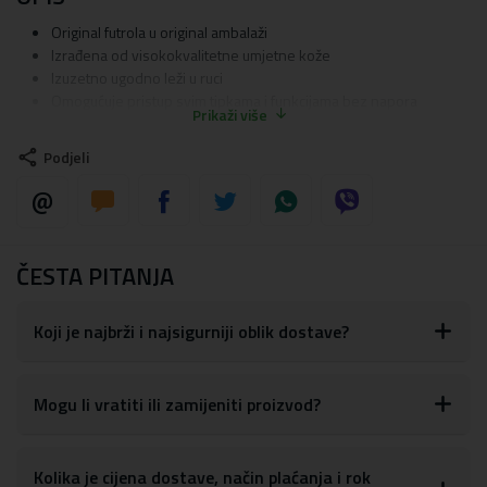
Original futrola u original ambalaži
Izrađena od visokokvalitetne umjetne kože
Izuzetno ugodno leži u ruci
Omogućuje pristup svim tipkama i funkcijama bez napora
Prikaži više
Moguće ju je postaviti horizontalno na podlogu
Unutarnja strana sadrži pretince za kartice
Podjeli
Mobitel se montira u čvrsti TPU kalup koji ne može puknuti
Uređaj je kompletno zaštićen
Materijal:
TPU silikon, umjetna koža
ČESTA PITANJA
Koji je najbrži i najsigurniji oblik dostave?
Mogu li vratiti ili zamijeniti proizvod?
Kolika je cijena dostave, način plaćanja i rok