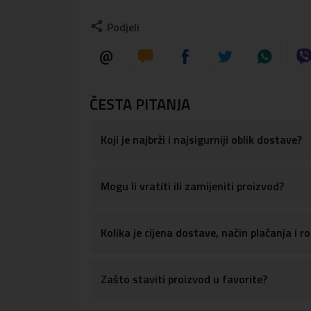
s Quick Charge 3.0 tehnologijom nudi do 18
Podjeli
Izlaz Type C: 5V⎓3A / 9V⎓3A / 12V⎓3A 
Izlaz USB: 5V⎓3A, 9V⎓2A, 12V⎓1,5A (ma
Boja: Crna
ČESTA PITANJA
Koji je najbrži i najsigurniji oblik dostave?
Mogu li vratiti ili zamijeniti proizvod?
Kolika je cijena dostave, način plaćanja i 
Zašto staviti proizvod u favorite?