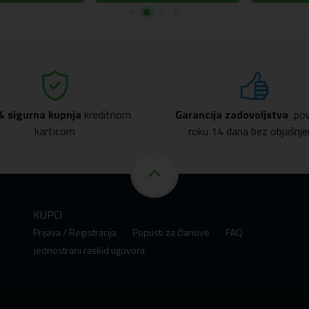
% sigurna kupnja
kreditnom
Garancija zadovoljstva
pov
karticom
roku 14 dana bez objašnje
KUPCI
Prijava / Registracija
Popusti za članove
FAQ
Jednostrani raskid ugovora