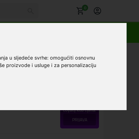
0
unjač USB + Type C Crni
anja u sljedeće svrhe:
omogućiti osnovnu
še proizvode i usluge i za personalizaciju
CA65W GaN 65W Brzi
 Type C Crni
Favorit
Loyalty klub cijena:
PRIJAVA