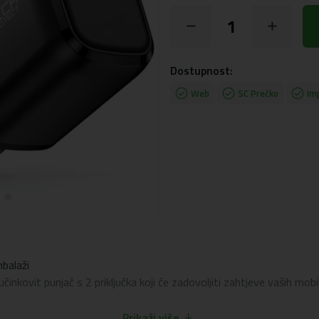
Dostupnost:
Web
SC Prečko
Im
mbalaži
ovit punjač s 2 priključka koji će zadovoljiti zahtjeve vaših mobil
nologijom isporučuje do 65 W snage, idealno za prijenosna računala,
Prikaži više