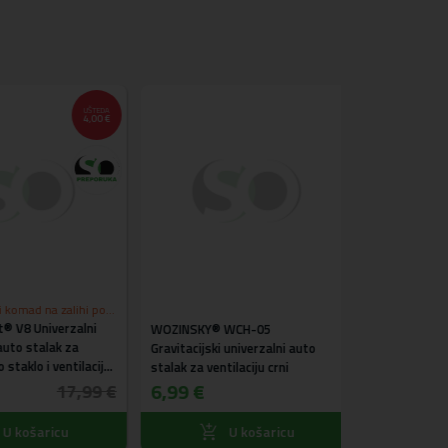
UŠTEDA
4,00 €
omad na zalihi po
8 Univerzalni
ni
WOZINSKY® WCH-05
Posljednji k
o stalak za
Tech-Protect®
akcijskoj cij
Gravitacijski univerzalni auto
klo i ventilaciju
čišćenje slušalic
stalak za ventilaciju crni
MBALAŽA -
5,49 €
6,99 €
17,99 €
I
košaricu
U košaricu
U