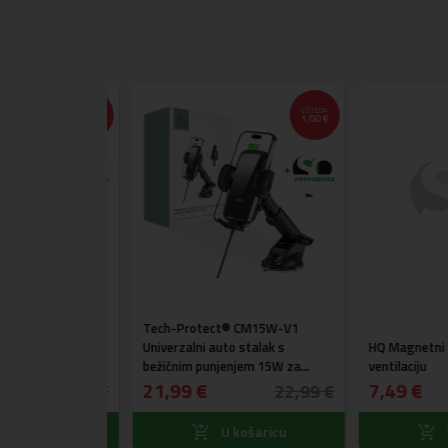
UŠTEDA
UŠTEDA
11,00 €
1,00 €
Tech-Protect® CM15W-V1
ag2 EI-
Univerzalni auto stalak s
HQ Magnetni aut
bežičnim punjenjem 15W za
ventilaciju
vjetrobransko staklo, kontrolnu
21,99 €
7,49 €
44,99 €
22,99 €
ploču i ventilaciju
ošaricu
U košaricu
U k