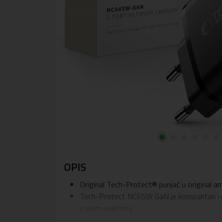
OPIS
Original Tech-Protect® punjač u original a
Tech-Protect NC65W GaN je kompaktan i učink
u svim uvjetima
Type C priključak s Power Delivery 3.0 teh