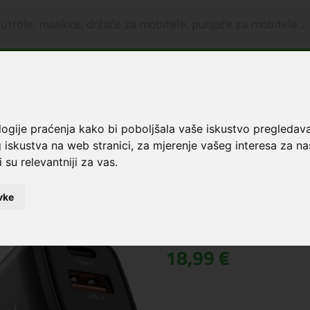
🔥 OGRANIČENO VRIJEME 🔥
Dostava u BOXNOW paketomate samo 0,99€
😍
Punjači
Zidni punjači bez kabla
Tech-Protect® NCA65W GaN 65W Brzi Zidni P
logije praćenja kako bi poboljšala vaše iskustvo pregledav
 iskustva na web stranici
,
za mjerenje vašeg interesa za na
Tech-Protect® N
 su relevantniji za vas
.
Zidni Punjač USB +
vke
Šifra: 5906302339839
Cijena:
18,99 €