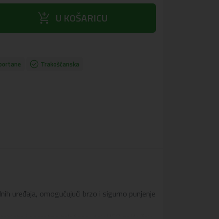
add_shopping_cart
U KOŠARICU
portane
Trakošćanska
nih uređaja, omogućujući brzo i sigurno punjenje
 tablete i pametne telefone, dok USB priključak