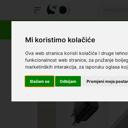
Mi koristimo kolačiće
SmartOprema
Kategorije
Cross Sale
Cross Sale P
Ova web stranica koristi kolačiće i druge tehno
funkcionalnost web stranice
,
za pružanje boljeg
marketinških interakcija
,
za isporuku oglasa koji
Slažem se
Odbijam
Promjeni moje posta