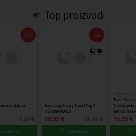
🫵 Top proizvodi
UŠTEDA
UŠTEDA
1,50 €
6,00 €
Posljednji k
Tech-Protect® V
akcijskoj cije
o stalak za
Samsung Galaxy SmartTag 2
Teleskopski aut
T5600BWEGEU
vjetrobransko sta
28,99 €
- ZAMJENSKA A
13,99 €
8,99 €
34,99 €
TESTIRAN - NOV
ošaricu
U košaricu
U 