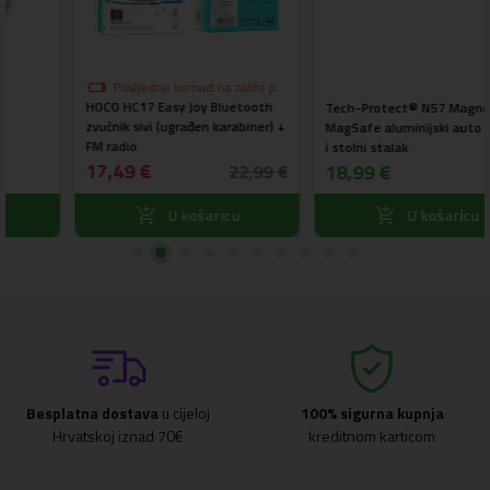
i po
th
Tech-Protect® N57 Magnetni
r) +
Tech-protect® ULS200 Premi
MagSafe aluminijski auto stalak
Aluminijski stalak za laptop sivi
i stolni stalak
57,99 €
18,99 €
9 €
62,99
U košaricu
U košaricu
Besplatna dostava
u cijeloj
100% sigurna kupnja
Hrvatskoj iznad 70€
kreditnom karticom