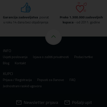
Garancija zadovoljstva
povrat
Preko
1.300.000 zadovoljnih
u roku 14 dana bez objašnjenja
kupaca
- od 2011. godine
INFO
Uvjeti poslovanja
Izjava o zaštiti privatnosti
Podaci tvrtke
Blog
Kontakt
KUPCI
Prijava / Registracija
Popusti za članove
FAQ
Jednostrani raskid ugovora
Newsletter prijava
Pošalji upit