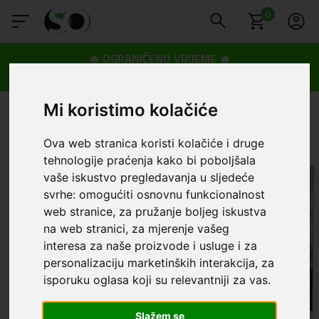
0
🔥 OGRANIČENO VRIJEME 🔥
Dostava u BOXNOW paketomate samo 0,99€
😍
Mi koristimo kolačiće
Ova web stranica koristi kolačiće i druge
tehnologije praćenja kako bi poboljšala
vaše iskustvo pregledavanja u sljedeće
svrhe:
omogućiti osnovnu funkcionalnost
web stranice
,
za pružanje boljeg iskustva
na web stranici
,
za mjerenje vašeg
interesa za naše proizvode i usluge i za
personalizaciju marketinških interakcija
,
za
isporuku oglasa koji su relevantniji za vas
.
Slažem se