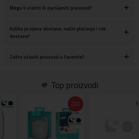
Mogu li vratiti ili zamijeniti proizvod?
Kolika je cijena dostave, način plaćanja i rok
dostave?
Zašto staviti proizvod u favorite?
🫵 Top proizvodi
TEDA
UŠTED
50 €
5,00