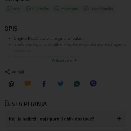
Web
SC Prečko
Importane
Trakošćanska
OPIS
Original HOCO stalak u original ambalaži
Izrađen od laganih, čvrstih materijala, osigurava udobnu i sigurnu
upotrebu.
Mjesto montaže: vjetrobransko staklo
Prikaži više
Način prihvata: magnetni
Fleksibilna traka za glavu omogućuje jednostavno prilagođavanje
Podjeli
uređaja vašim željama
Dimenzije: 220 x 78 x 70 mm
Težina: 98 grama
Boja: Crna
ČESTA PITANJA
Koji je najbrži i najsigurniji oblik dostave?