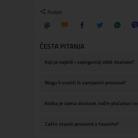
Maskica je dizajnirana tako da apsorbira ud
Podjeli
Maskica je kompatibilna s MagSafe tehno
integrirane u maskicu omogućuju brzo i sig
Integrirani magneti su snažni i precizno s
Maskica ima precizne izreze za sve portove
pristupanje gumbima za kontrolu glasnoće, 
ČESTA PITANJA
S obzirom na materijale, maskicu je lako obris
Koji je najbrži i najsigurniji oblik dostave?
Materijal:
tvrda plastika, TPU silikon
Mogu li vratiti ili zamijeniti proizvod?
Kolika je cijena dostave, način plaćanja i 
Zašto staviti proizvod u favorite?