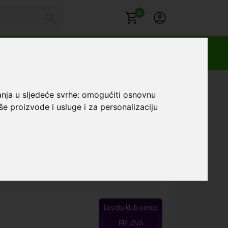
0
o Football #20
anja u sljedeće svrhe:
omogućiti osnovnu
še proizvode i usluge i za personalizaciju
Print Hibridna
 Pro Football #20
Favorit
 karaktera, isporučuje se maskica za telefon iz
Loyalty klub cijena:
PRIJAVA