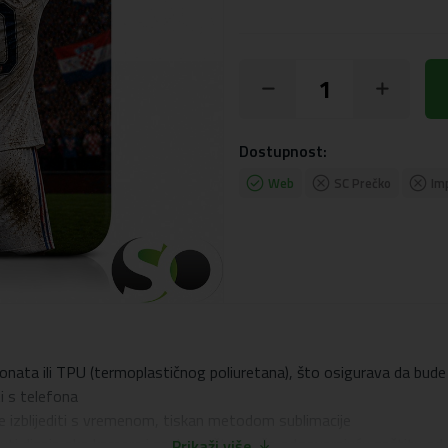
Dostupnost:
Web
SC Prečko
Im
onata ili TPU (termoplastičnog poliuretana), što osigurava da bude 
ti s telefona
će izblijediti s vremenom, tiskan metodom sublimacije
 dizajn oko kamere i zaslona, ​​što pruža odgovarajuću zaštitu od o
Prikaži više