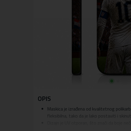
OPIS
Maskica je izrađena od kvalitetnog polikarb
fleksibilna, tako da je lako postaviti i skinu
Dizajn je UV otporan, što znači da boje ne
Dodatna prednost maskice je blago podignuti