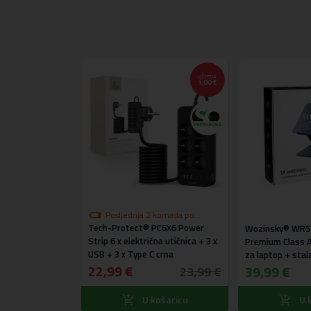
UŠTEDA
UŠTEDA
11,00 €
1,00 €
Posljednja 2 komada po
Tech-Protect® PC6X6 Power
akcijskoj cijeni
ad na zalihi po
Wozinsky® WRS
V3 Auto kamera
Strip 6 x električna utičnica + 3 x
Premium Class Al
nja i stražnja)
USB + 3 x Type C crna
za laptop + stal
22,99 €
gratis (crni)
39,99 €
62,99 €
23,99 €
ošaricu
U košaricu
U k