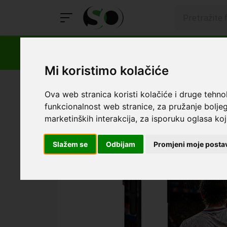
Mi koristimo kolačiće
SmartOprema
Kategorije
Apple
iPhone 15 Pro
Ova web stranica koristi kolačiće i druge tehno
funkcionalnost web stranice
,
za pružanje boljeg
marketinških interakcija
,
za isporuku oglasa koji
Slažem se
Odbijam
Promjeni moje posta