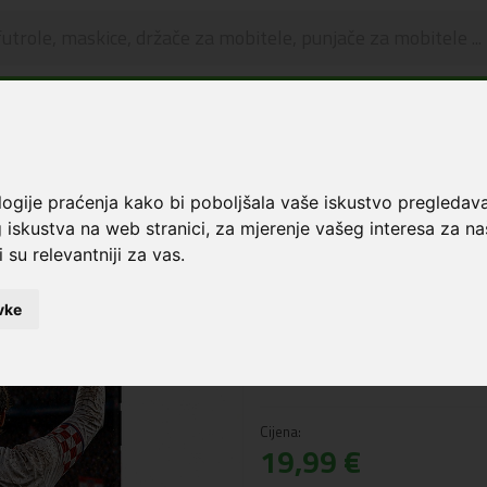
🔥 OGRANIČENO VRIJEME 🔥
Dostava u BOXNOW paketomate samo 0,99€
😍
Maskice i zaštita za ekran
Premium Magsafe Print Hibridna maskica iPhone 15 Pr
logije praćenja kako bi poboljšala vaše iskustvo pregledav
 iskustva na web stranici
,
za mjerenje vašeg interesa za na
Premium Magsafe 
 su relevantniji za vas
.
maskica iPhone 15
vke
Šifra: 6332482
NAPOMENA: Slika je informativnog
naziva.
Cijena:
19,99 €