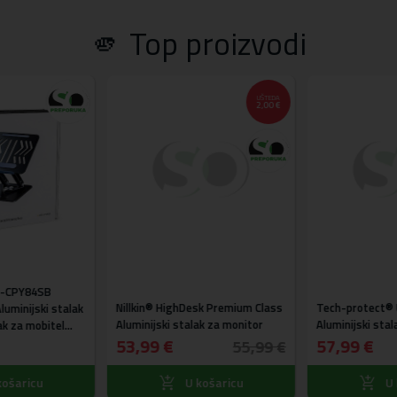
🫵 Top proizvodi
UŠTEDA
2,00 €
-CPY84SB
Nillkin® HighDesk Premium Class
Tech-protect® 
uminijski stalak
Aluminijski stalak za monitor
Aluminijski stala
ak za mobitel
53,99 €
57,99 €
55,99 €
ošaricu
U košaricu
U 