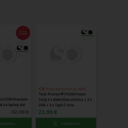
UŠTEDA
5,00 €
Posljednji komad na zalihi
Tech-Protect® PC3X6 Power
ULS200 Premium
JOYROOM® JR-Z
Strip 3 x električna utičnica + 3 x
k za laptop sivi
auto stalak za 
USB + 3 x Type C crna
12,99 €
22,99 €
62,99 €
košaricu
U košaricu
U