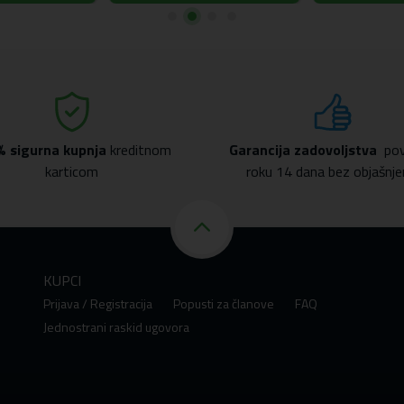
% sigurna kupnja
kreditnom
Garancija zadovoljstva
pov
karticom
roku 14 dana bez objašnje
KUPCI
Prijava / Registracija
Popusti za članove
FAQ
Jednostrani raskid ugovora