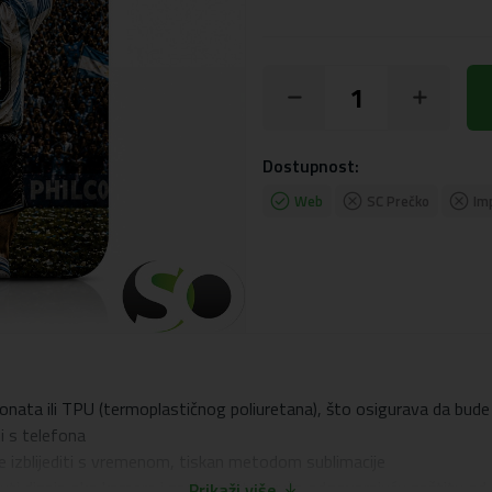
Dostupnost:
Web
SC Prečko
Im
onata ili TPU (termoplastičnog poliuretana), što osigurava da bude 
ti s telefona
će izblijediti s vremenom, tiskan metodom sublimacije
 dizajn oko kamere i zaslona, ​​što pruža odgovarajuću zaštitu od o
Prikaži više