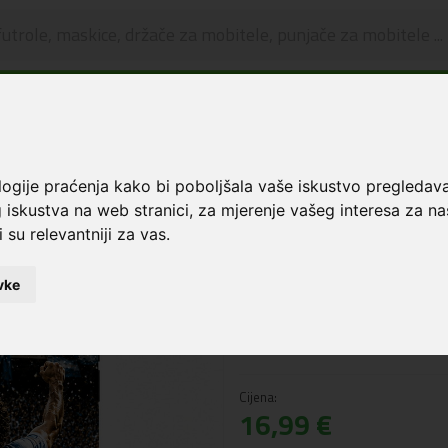
🔥 OGRANIČENO VRIJEME 🔥
Dostava u BOXNOW paketomate samo 0,99€
😍
Maskice i zaštita za ekran
Premium Print Hibridna maskica iPhone 12 Pro Ma
logije praćenja kako bi poboljšala vaše iskustvo pregledav
 iskustva na web stranici
,
za mjerenje vašeg interesa za na
Premium Print Hib
 su relevantniji za vas
.
12 Pro Max Footba
vke
Šifra: 6332997
NAPOMENA: Slika je informativnog
naziva.
Cijena:
16,99 €