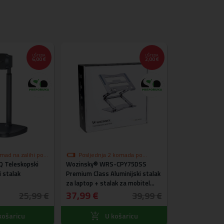
UŠTEDA
UŠTEDA
6,00 €
2,00 €
omad na zalihi po
Posljednja 2 komada po
Posljednji k
Q Teleskopski
ni
Wozinsky® WRS-CPY75DSS
akcijskoj cijeni
JOYROOM® JR-
i stalak
Premium Class Aluminijski stalak
MagSafe auto s
za laptop + stalak za mobitel
kontrolnu ploču
gratis (srebrni)
37,99 €
14,99 €
25,99 €
39,99 €
košaricu
U košaricu
U