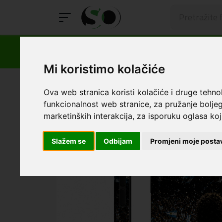
Mi koristimo kolačiće
SmartOprema
Kategorije
Apple
iPhone 12 Pro Max
Ova web stranica koristi kolačiće i druge tehno
funkcionalnost web stranice
,
za pružanje boljeg
marketinških interakcija
,
za isporuku oglasa koji
Slažem se
Odbijam
Promjeni moje posta