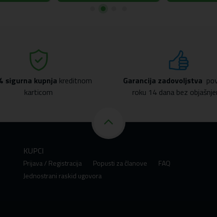
% sigurna kupnja
kreditnom
Garancija zadovoljstva
pov
karticom
roku 14 dana bez objašnje
KUPCI
Prijava / Registracija
Popusti za članove
FAQ
Jednostrani raskid ugovora