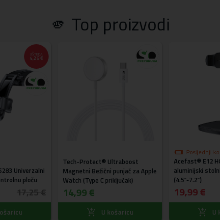
🫵 Top proizvodi
UŠTEDA
4,26 €
Posljednji k
Acefast® E12 H
akcijskoj cije
Tech-Protect® Ultraboost
83 Univerzalni
aluminijski stoln
Magnetni Bežični punjač za Apple
ontrolnu ploču
(4.5"-7.2")
Watch (Type C priključak)
19,99 €
14,99 €
17,25 €
ošaricu
U košaricu
U 