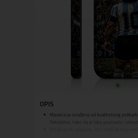
OPIS
Maskica je izrađena od kvalitetnog polikarb
fleksibilna, tako da je lako postaviti i skinu
Dizajn je UV otporan, što znači da boje ne
Dodatna prednost maskice je blago podignuti