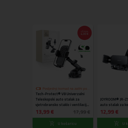
UŠTEDA
4,00 €
Posljednji komad na zalihi po
Tech-Protect® V8 Univerzalni
akcijskoj cijeni
Teleskopski auto stalak za
JOYROOM® JR-ZS2
 Univerzalni
vjetrobransko staklo i ventilaciju
auto stalak za k
tilaciju
- ZAMJENSKA AMBALAŽA -
13,99 €
12,99 €
17,99 €
TESTIRAN - NOVI
ošaricu
U košaricu
U k