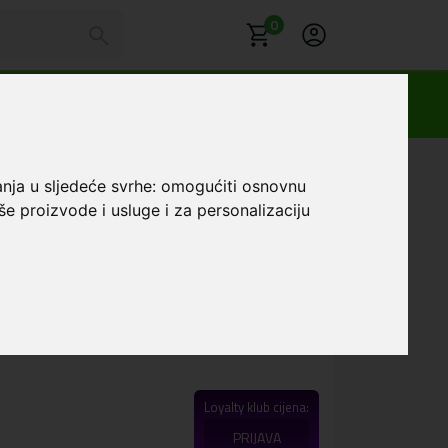
0
x Football #13
anja u sljedeće svrhe:
omogućiti osnovnu
še proizvode i usluge i za personalizaciju
ridna maskica iPhone
ll #13
Favorit
 karaktera, isporučuje se maskica za telefon iz
Loyalty klub cijena:
PRIJAVA