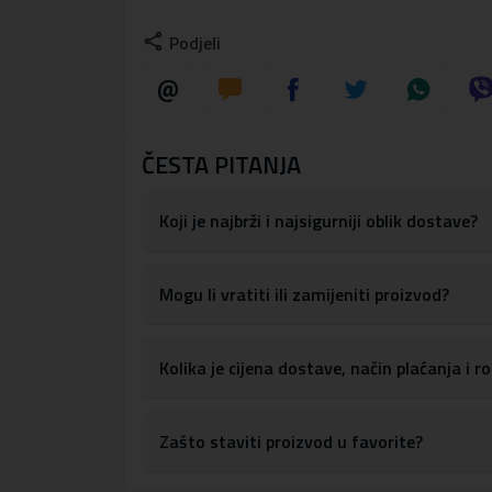
Maskica je dizajnirana tako da apsorbira ud
Podjeli
Maskica ima precizne izreze za sve portove
pristupanje gumbima za kontrolu glasnoće, 
S obzirom na materijale, maskicu je lako obris
Materijal:
tvrda plastika, TPU silikon
ČESTA PITANJA
Koji je najbrži i najsigurniji oblik dostave?
Mogu li vratiti ili zamijeniti proizvod?
Kolika je cijena dostave, način plaćanja i 
Zašto staviti proizvod u favorite?