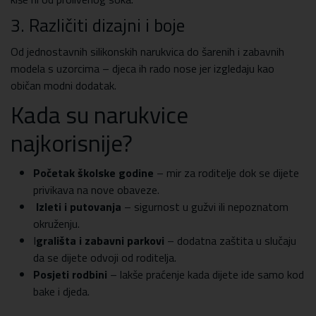
3.
Različiti dizajni i boje
Od jednostavnih silikonskih narukvica do šarenih i zabavnih
modela s uzorcima – djeca ih rado nose jer izgledaju kao
običan modni dodatak.
Kada su narukvice
najkorisnije?
Početak školske godine
– mir za roditelje dok se dijete
privikava na nove obaveze.
Izleti i putovanja
– sigurnost u gužvi ili nepoznatom
okruženju.
I
grališta i zabavni parkovi
– dodatna zaštita u slučaju
da se dijete odvoji od roditelja.
Posjeti rodbini
– lakše praćenje kada dijete ide samo kod
bake i djeda.