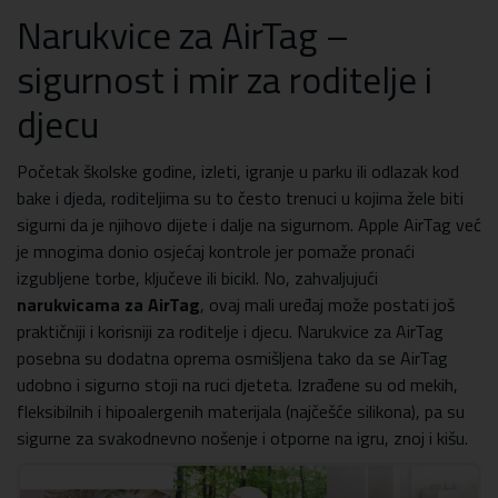
Narukvice za AirTag –
sigurnost i mir za roditelje i
djecu
Početak školske godine, izleti, igranje u parku ili odlazak kod
bake i djeda, roditeljima su to često trenuci u kojima žele biti
sigurni da je njihovo dijete i dalje na sigurnom. Apple AirTag već
je mnogima donio osjećaj kontrole jer pomaže pronaći
izgubljene torbe, ključeve ili bicikl. No, zahvaljujući
narukvicama za AirTag
, ovaj mali uređaj može postati još
praktičniji i korisniji za roditelje i djecu. Narukvice za AirTag
posebna su dodatna oprema osmišljena tako da se AirTag
udobno i sigurno stoji na ruci djeteta. Izrađene su od mekih,
fleksibilnih i hipoalergenih materijala (najčešće silikona), pa su
sigurne za svakodnevno nošenje i otporne na igru, znoj i kišu.