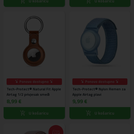
U košaricu
U košaricu
Ponovo dostupno
Ponovo dostupno
Tech-Protect® Natural Fit Apple
Tech-Protect® Nylon Remen za
Airtag 1/2 privjesak smeđi
Apple Airtag plavi
8,99 €
9,99 €
U košaricu
U košaricu
UŠTEDA
3,50 €