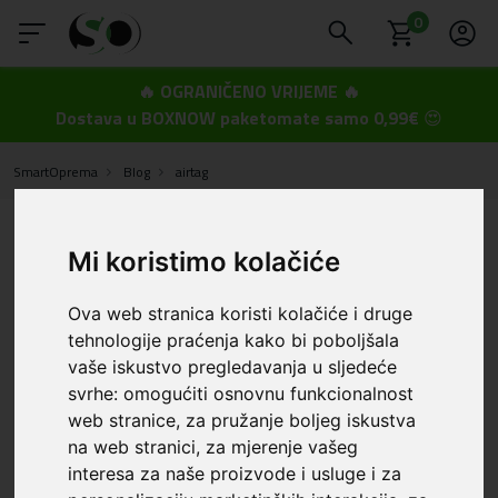
0
🔥 OGRANIČENO VRIJEME 🔥
Dostava u BOXNOW paketomate samo 0,99€
😍
SmartOprema
Blog
airtag
Objavljeno: 08.09.2025.
AirTag – Mali pomagač za veliki mir: Zašto
Mi koristimo kolačiće
ga vrijedi koristiti (posebno uz početak
školske godine)
Ova web stranica koristi kolačiće i druge
tehnologije praćenja kako bi poboljšala
Početak nove školske godine uvijek donosi mnogo
vaše iskustvo pregledavanja u sljedeće
organizacije, planiranja i naravno brige. Djeca nose
nove torbe, pernice, knjige i često su u žurbi dok se
svrhe:
omogućiti osnovnu funkcionalnost
privikavaju na novi raspored i obaveze. Roditeljima je
web stranice
,
za pružanje boljeg iskustva
najvažnije da su njihovi mališani sigurni i da važne
na web stranici
,
za mjerenje vašeg
stvari ne završe izgubljene. Upravo tu na scenu
interesa za naše proizvode i usluge i za
stupa Apple AirTag, mali uređaj koji može napraviti