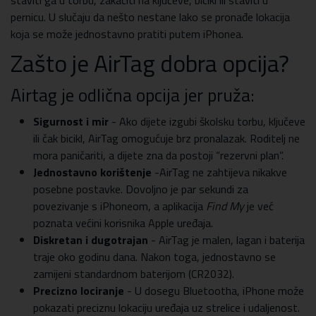
pernicu. U slučaju da nešto nestane lako se pronađe lokacija
koja se može jednostavno pratiti putem iPhonea.
Zašto je AirTag dobra opcija?
Airtag je odlična opcija jer pruža:
Sigurnost i mir
- Ako dijete izgubi školsku torbu, ključeve
ili čak bicikl, AirTag omogućuje brz pronalazak. Roditelj ne
mora paničariti, a dijete zna da postoji “rezervni plan”.
Jednostavno korištenje
-AirTag ne zahtijeva nikakve
posebne postavke. Dovoljno je par sekundi za
povezivanje s iPhoneom, a aplikacija
Find My
je već
poznata većini korisnika Apple uređaja.
Diskretan i dugotrajan
- AirTag je malen, lagan i baterija
traje oko godinu dana. Nakon toga, jednostavno se
zamijeni standardnom baterijom (CR2032).
Precizno lociranje
- U dosegu Bluetootha, iPhone može
pokazati preciznu lokaciju uređaja uz strelice i udaljenost.