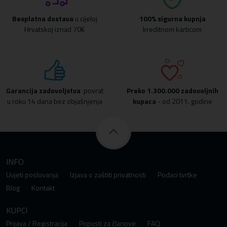
Besplatna dostava
u cijeloj
100% sigurna kupnja
Hrvatskoj iznad 70€
kreditnom karticom
Garancija zadovoljstva
povrat
Preko
1.300.000 zadovoljnih
u roku 14 dana bez objašnjenja
kupaca
- od 2011. godine
INFO
Uvjeti poslovanja
Izjava o zaštiti privatnosti
Podaci tvrtke
Blog
Kontakt
KUPCI
Prijava / Registracija
Popusti za članove
FAQ