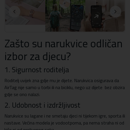
Zašto su narukvice odličan
izbor za djecu?
1.
Sigurnost roditelja
Roditelj uvijek zna gdje mu je dijete. Narukvica osigurava da
AirTag nije samo u torbi ili na biciklu, nego uz dijete bez obzira
gdje se ono nalazi.
2.
Udobnost i izdržljivost
Narukvice su lagane i ne smetaju djeci ni tijekom igre, sporta ili
nastave. Većina modela je vodootporna, pa nema straha ni od
kiše ni od prolivenog soka.