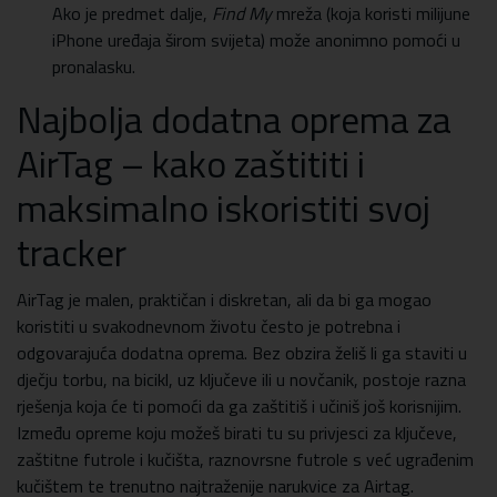
Ako je predmet dalje,
Find My
mreža (koja koristi milijune
iPhone uređaja širom svijeta) može anonimno pomoći u
pronalasku.
Najbolja dodatna oprema za
AirTag – kako zaštititi i
maksimalno iskoristiti svoj
tracker
AirTag je malen, praktičan i diskretan, ali da bi ga mogao
koristiti u svakodnevnom životu često je potrebna i
odgovarajuća dodatna oprema. Bez obzira želiš li ga staviti u
dječju torbu, na bicikl, uz ključeve ili u novčanik, postoje razna
rješenja koja će ti pomoći da ga zaštitiš i učiniš još korisnijim.
Između opreme koju možeš birati tu su privjesci za ključeve,
zaštitne futrole i kučišta, raznovrsne futrole s već ugrađenim
kučištem te trenutno najtraženije narukvice za Airtag.