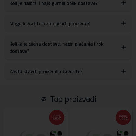
glasnoće, tipki za uključivanje/isključivanje, kao i postavkama za
Koji je najbrži i najsigurniji oblik dostave?
kameru
S obzirom na materijale, maskicu je lako obrisati ili očistiti od
otisaka prstiju, prašine ili drugih mrlja
Mogu li vratiti ili zamijeniti proizvod?
Materijal:
tvrda plastika, TPU silikon
Kolika je cijena dostave, način plaćanja i rok
dostave?
Zašto staviti proizvod u favorite?
🫵 Top proizvodi
UŠTEDA
UŠTEDA
6,00 €
1,00 €