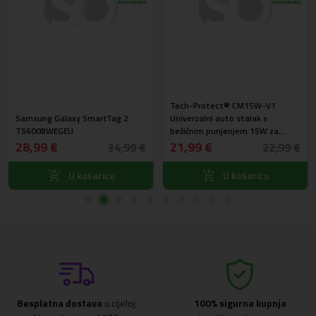
Tech-Protect® CM15W-V1
Samsung Galaxy SmartTag 2
Univerzalni auto stalak s
T5600BWEGEU
bežičnim punjenjem 15W za
vjetrobransko staklo, kontrolnu
28,99 €
21,99 €
34,99 €
22,99 €
ploču i ventilaciju
U košaricu
U košaricu
Besplatna dostava
u cijeloj
100% sigurna kupnja