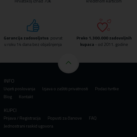
Hrvatskoj iznad 70€
kreditnom karticom
Garancija zadovoljstva
povrat
Preko
1.300.000 zadovoljnih
u roku 14 dana bez objašnjenja
kupaca
- od 2011. godine
INFO
Uvjeti poslovanja
Izjava o zaštiti privatnosti
Podaci tvrtke
Blog
Kontakt
KUPCI
Prijava / Registracija
Popusti za članove
FAQ
Jednostrani raskid ugovora