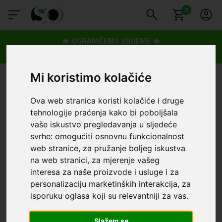
0
🔥 OGRANIČENO VRIJEME 🔥
Dostava u BOXNOW paketomate samo 0,99€
😍
Mi koristimo kolačiće
Ova web stranica koristi kolačiće i druge
tehnologije praćenja kako bi poboljšala
vaše iskustvo pregledavanja u sljedeće
svrhe:
omogućiti osnovnu funkcionalnost
web stranice
,
za pružanje boljeg iskustva
na web stranici
,
za mjerenje vašeg
interesa za naše proizvode i usluge i za
personalizaciju marketinških interakcija
,
za
isporuku oglasa koji su relevantniji za vas
.
Slažem se