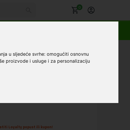
0
laxy S25 Plus Crna
anja u sljedeće svrhe:
omogućiti osnovnu
še proizvode i usluge i za personalizaciju
affiano MagSafe
ng Galaxy S25 Plus
Favorit
titi Loyalty popust ili kupon!