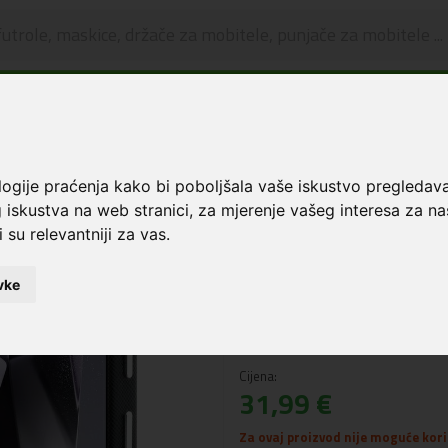
🔥 OGRANIČENO VRIJEME 🔥
Dostava u BOXNOW paketomate samo 0,99€
😍
kice i zaštita za ekran
Karl Lagerfeld® Saffiano MagSafe maskica za Samsung Ga
logije praćenja kako bi poboljšala vaše iskustvo pregledav
 iskustva na web stranici
,
za mjerenje vašeg interesa za na
Karl Lagerfeld® S
 su relevantniji za vas
.
maskica za Samsu
Crna
vke
Šifra: 3666339450243
Cijena:
31,99 €
Za ovaj proizvod nije moguće koris