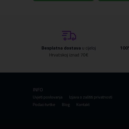
Tehnički podaci
Kolekcija
Saffiano Potpuno omotana Iz
Vrsta
Tvrda maskica
Materijal
TPU / PC / Eko koža
Boja
Crna
Kompatibilnost
Samsung Galaxy S25+
Besplatna dostava
u cijeloj
100
Hrvatskoj iznad 70€
INFO
Uvjeti poslovanja
Izjava o zaštiti privatnosti
Podaci tvrtke
Blog
Kontakt