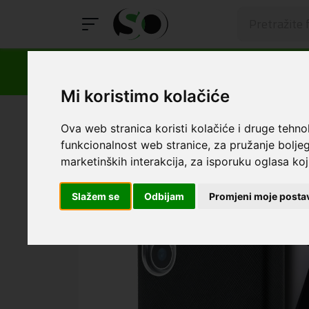
Mi koristimo kolačiće
SmartOprema
Kategorije
Samsung
S25 Plus
Mas
Ova web stranica koristi kolačiće i druge tehno
funkcionalnost web stranice
,
za pružanje boljeg
marketinških interakcija
,
za isporuku oglasa koji
Slažem se
Odbijam
Promjeni moje posta