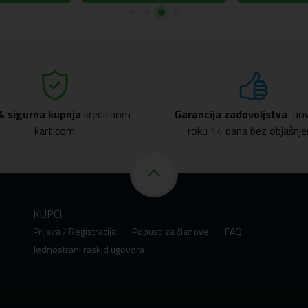
dužena metalna maskica Logo MagSafe
% sigurna kupnja
kreditnom
Garancija zadovoljstva
pov
karticom
roku 14 dana bez objašnje
KUPCI
Prijava / Registracija
Popusti za članove
FAQ
Jednostrani raskid ugovora