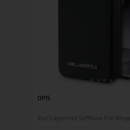
OPIS
Karl Lagerfeld Saffiano Full Wr
Serija Saffiano Full Wrapped Elongated Me