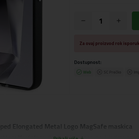
Za ovaj proizvod rok isporuk
Dostupnost:
Web
SC Prečko
Im
apped Elongated Metal Logo MagSafe maskica
tal Logo MagSafe
savršeno je rješenje za one koji žele sklad izmeđ
Prikaži više