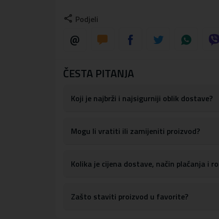
pametni telefon. Nudeći čvrstu zaštitu, ova izni
Podjeli
dizajnom.
Savršen je izbor za sve vlasnike uređaja s
MagS
ČESTA PITANJA
Jedinstven izgled i iznimna kvalit
Koji je najbrži i najsigurniji oblik dostave?
Ekskluzivna zaštitna futrola
renomiranog br
kožom
, čija je površina ukrašena metalnim log
Mogu li vratiti ili zamijeniti proizvod?
To je savršena
kombinacija funkcionalnosti i
Kolika je cijena dostave, način plaćanja i 
Čvrsta konstrukcija i savršeno pri
Zašto staviti proizvod u favorite?
Zahvaljujući
pažljivo odabranim dimenzijama