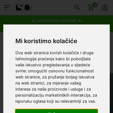
0
🔥 OGRANIČENO VRIJEME 🔥
Dostava u BOXNOW paketomate samo 0,99€
😍
Mi koristimo kolačiće
Ova web stranica koristi kolačiće i druge
tehnologije praćenja kako bi poboljšala
vaše iskustvo pregledavanja u sljedeće
svrhe:
omogućiti osnovnu funkcionalnost
web stranice
,
za pružanje boljeg iskustva
na web stranici
,
za mjerenje vašeg
interesa za naše proizvode i usluge i za
personalizaciju marketinških interakcija
,
za
isporuku oglasa koji su relevantniji za vas
.