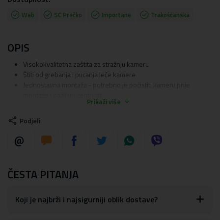
Web
SC Prečko
Importane
Trakošćanska
OPIS
Visokokvalitetna zaštita za stražnju kameru
Štiti od grebanja i pucanja leće kamere
Jednostavna montaža - potrebno je počistiti kameru prije
montaže i pažljivo centrirati
Prikaži više
Profesionalna i besplatna usluga montaže u našim poslovnicama
Ne utječe na kvalitetu prilikom korištenja kamere
Podjeli
NAPOMENA: Slika je informativnog karaktera - isporučuje se za
model iz naslova
ČESTA PITANJA
Koji je najbrži i najsigurniji oblik dostave?