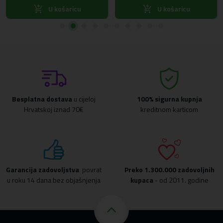
U košaricu
U košaricu
Besplatna dostava
u cijeloj
100% sigurna kupnja
Hrvatskoj iznad 70€
kreditnom karticom
Garancija zadovoljstva
povrat
Preko
1.300.000 zadovoljnih
u roku 14 dana bez objašnjenja
kupaca
- od 2011. godine