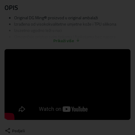
OPIS
Original DG Ming® proizvod u original ambalaži
Izrađena od visokokvalitetne umjetne kože i TPU silikona
Izuzetno ugodno leži u ruci
Omogućuje pristup svim tipkama i funkcijama bez napora
Prikaži više
Odvojivi magnetni novčanik
Praktična
Lagana
Izvrsna zaštita
Materijal:
TPU silikon, umjetna koža
Podjeli