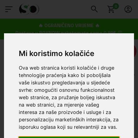
0
🔥 OGRANIČENO VRIJEME 🔥
Dostava u BOXNOW paketomate samo 0,99€
😍
UŠTEDA
Mi koristimo kolačiće
2,50 €
Ova web stranica koristi kolačiće i druge
tehnologije praćenja kako bi poboljšala
vaše iskustvo pregledavanja u sljedeće
svrhe:
omogućiti osnovnu funkcionalnost
web stranice
,
za pružanje boljeg iskustva
na web stranici
,
za mjerenje vašeg
interesa za naše proizvode i usluge i za
personalizaciju marketinških interakcija
,
za
isporuku oglasa koji su relevantniji za vas
.