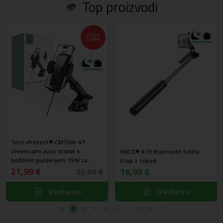
🫵 Top proizvodi
UŠTEDA
1,00 €
Tech-Protect® CM15W-V1
Univerzalni auto stalak s
HOCO® K19 Bluetooth Selfie
bežičnim punjenjem 15W za
štap + tripod
vjetrobransko staklo, kontrolnu
21,99 €
16,99 €
22,99 €
ploču i ventilaciju
U košaricu
U košaricu