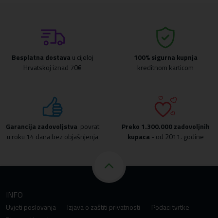
Besplatna dostava
u cijeloj
100% sigurna kupnja
Hrvatskoj iznad 70€
kreditnom karticom
Garancija zadovoljstva
povrat
Preko
1.300.000 zadovoljnih
u roku 14 dana bez objašnjenja
kupaca
- od 2011. godine
INFO
Uvjeti poslovanja
Izjava o zaštiti privatnosti
Podaci tvrtke