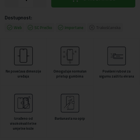
Dostupnost:
Web
SC Prečko
Importane
Trakošćanska
Ne povećava dimenzije
Omogućuje normalan
Povišeni rubovi za
uređaja
pristup gumbima
sigurnu zaštitu ekrana
Izrađeno od
Baršunasta na opip
visokokvalitetne
umjetne kože