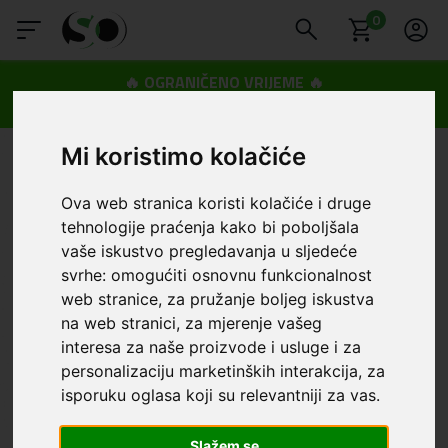
0
🔥 OGRANIČENO VRIJEME 🔥
Dostava u BOXNOW paketomate samo 0,99€
😍
Mi koristimo kolačiće
Ova web stranica koristi kolačiće i druge
tehnologije praćenja kako bi poboljšala
vaše iskustvo pregledavanja u sljedeće
svrhe:
omogućiti osnovnu funkcionalnost
web stranice
,
za pružanje boljeg iskustva
na web stranici
,
za mjerenje vašeg
interesa za naše proizvode i usluge i za
personalizaciju marketinških interakcija
,
za
isporuku oglasa koji su relevantniji za vas
.
Slažem se