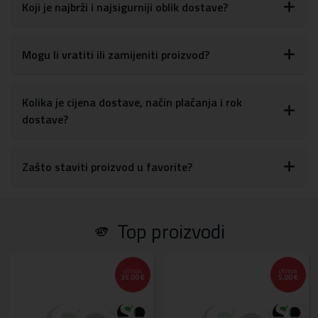
glasnoće, tipki za uključivanje/isključivanje, kao i postavkama za
Koji je najbrži i najsigurniji oblik dostave?
kameru
S obzirom na materijale, maskicu je lako obrisati ili očistiti od
otisaka prstiju, prašine ili drugih mrlja
Mogu li vratiti ili zamijeniti proizvod?
Materijal:
tvrda plastika, TPU silikon
Kolika je cijena dostave, način plaćanja i rok
dostave?
Zašto staviti proizvod u favorite?
🫵 Top proizvodi
UŠTEDA
UŠTEDA
35,00 €
5,00 €