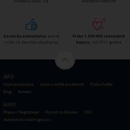
Hrvatskoj iznad 70€
kreditnom karticom
Garancija zadovoljstva
povrat
Preko
1.300.000 zadovoljnih
u roku 14 dana bez objašnjenja
kupaca
- od 2011. godine
INFO
Uvjeti poslovanja
Izjava o zaštiti privatnosti
Podaci tvrtke
Blog
Kontakt
KUPCI
Prijava / Registracija
Popusti za članove
FAQ
Jednostrani raskid ugovora