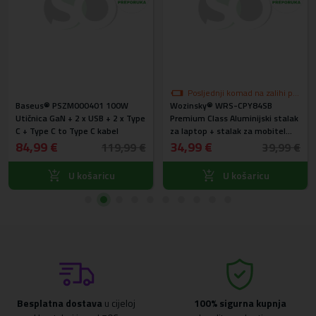
Posljednji komad na zalihi po
Baseus® PSZM000401 100W
Wozinsky® WRS-CPY84SB
akcijskoj cijeni
Utičnica GaN + 2 x USB + 2 x Type
Premium Class Aluminijski stalak
C + Type C to Type C kabel
za laptop + stalak za mobitel
gratis (srebrni)
84,99 €
34,99 €
119,99 €
39,99 €
U košaricu
U košaricu
Besplatna dostava
u cijeloj
100% sigurna kupnja