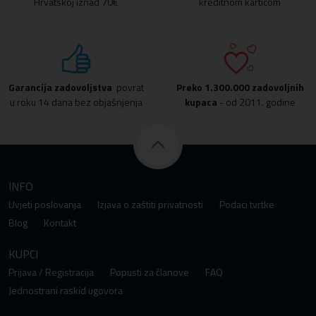
Hrvatskoj iznad 70€
kreditnom karticom
Garancija zadovoljstva
povrat
Preko
1.300.000 zadovoljnih
u roku 14 dana bez objašnjenja
kupaca
- od 2011. godine
INFO
Uvjeti poslovanja
Izjava o zaštiti privatnosti
Podaci tvrtke
Blog
Kontakt
KUPCI
Prijava / Registracija
Popusti za članove
FAQ
Jednostrani raskid ugovora