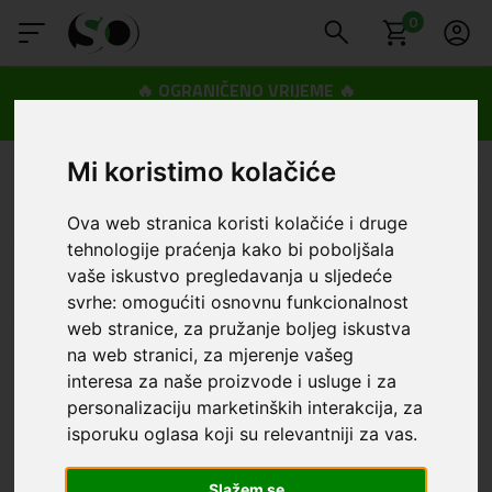
0
🔥 OGRANIČENO VRIJEME 🔥
Dostava u BOXNOW paketomate samo 0,99€
😍
Mi koristimo kolačiće
Ova web stranica koristi kolačiće i druge
tehnologije praćenja kako bi poboljšala
vaše iskustvo pregledavanja u sljedeće
svrhe:
omogućiti osnovnu funkcionalnost
web stranice
,
za pružanje boljeg iskustva
na web stranici
,
za mjerenje vašeg
interesa za naše proizvode i usluge i za
personalizaciju marketinških interakcija
,
za
isporuku oglasa koji su relevantniji za vas
.
Slažem se