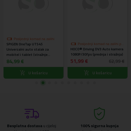
Posljednji komad na zalihi
Posljednji komad na zalihi po
SPIGEN OneTap UTS45
HOCO® Driving DV3 Auto kamera
akcijskoj cijeni
Univerzalni auto stalak za
1080P/30fps (prednja i stražnja)
mobitel i tablet (stražnje
sjedalo) ACP05862
51,99 €
84,99 €
62,99 €
U košaricu
U košaricu
Besplatna dostava
u cijeloj
100% sigurna kupnja