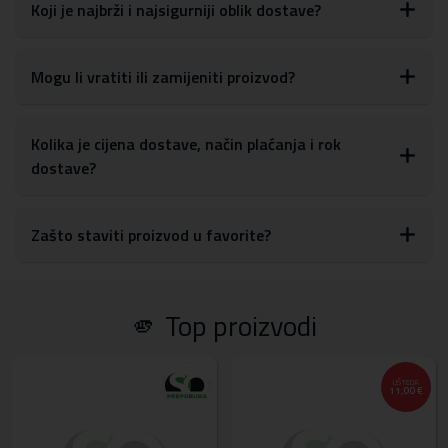
glasnoće, tipki za uključivanje/isključivanje, kao i postavkama za
Koji je najbrži i najsigurniji oblik dostave?
kameru
S obzirom na materijale, maskicu je lako obrisati ili očistiti od
otisaka prstiju, prašine ili drugih mrlja
Mogu li vratiti ili zamijeniti proizvod?
Materijal:
tvrda plastika, TPU silikon
Kolika je cijena dostave, način plaćanja i rok
dostave?
Zašto staviti proizvod u favorite?
🫵 Top proizvodi
UŠTEDA
11,00 €