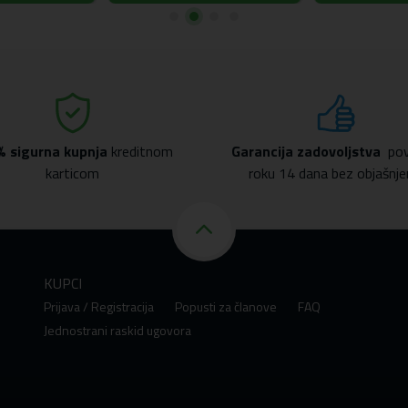
% sigurna kupnja
kreditnom
Garancija zadovoljstva
pov
karticom
roku 14 dana bez objašnje
KUPCI
Prijava / Registracija
Popusti za članove
FAQ
Jednostrani raskid ugovora