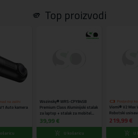
🫵 Top proizvodi
Wozinsky® WRS-CPY84SB
Posljednji k
mad na zalihi
Viomi® V2 Max
akcijskoj cije
V1 Auto kamera
Premium Class Aluminijski stalak
Robotski usisav
za laptop + stalak za mobitel
219,99 €
gratis (crni)
39,99 €
ošaricu
U košaricu
U 