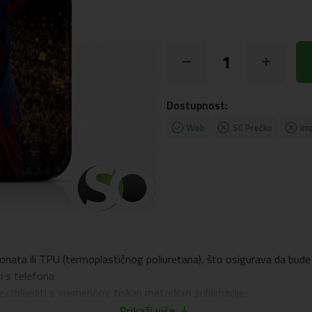
Dostupnost:
Web
SC Prečko
Im
onata ili TPU (termoplastičnog poliuretana), što osigurava da bude 
ti s telefona
će izblijediti s vremenom, tiskan metodom sublimacije
 dizajn oko kamere i zaslona, ​​što pruža odgovarajuću zaštitu od o
Prikaži više