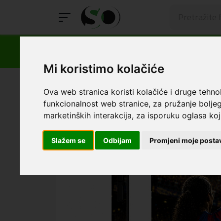
Mi koristimo kolačiće
SmartOprema
Kategorije
Huawei/Honor
Honor 400
Ova web stranica koristi kolačiće i druge tehno
funkcionalnost web stranice
,
za pružanje boljeg
marketinških interakcija
,
za isporuku oglasa koji
Slažem se
Odbijam
Promjeni moje posta