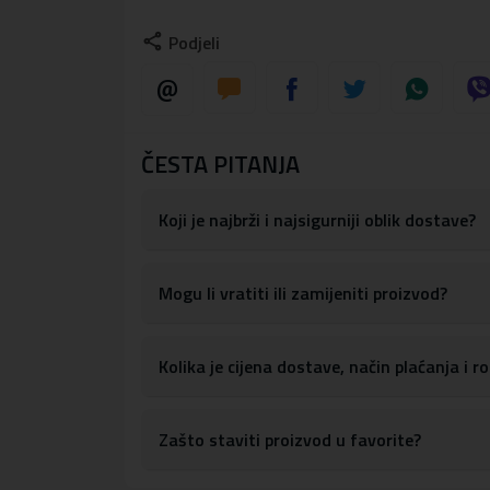
Maskica je dizajnirana tako da apsorbira ud
Podjeli
Maskica ima precizne izreze za sve portove
pristupanje gumbima za kontrolu glasnoće, 
S obzirom na materijale, maskicu je lako obris
Materijal:
tvrda plastika, TPU silikon
ČESTA PITANJA
Koji je najbrži i najsigurniji oblik dostave?
Mogu li vratiti ili zamijeniti proizvod?
Kolika je cijena dostave, način plaćanja i 
Zašto staviti proizvod u favorite?