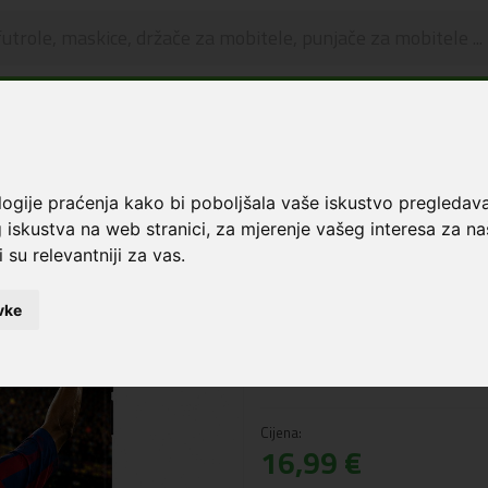
🔥 OGRANIČENO VRIJEME 🔥
Dostava u BOXNOW paketomate samo 0,99€
😍
 Pro
Maskice i zaštita za ekran
Premium Print Hibridna maskica Honor 400 Pr
logije praćenja kako bi poboljšala vaše iskustvo pregledav
 iskustva na web stranici
,
za mjerenje vašeg interesa za na
Premium Print Hi
 su relevantniji za vas
.
400 Pro Football 
vke
Šifra: 6401801
NAPOMENA: Slika je informativnog
naziva.
Cijena:
16,99 €