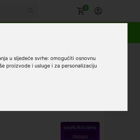
0
o Football #17
anja u sljedeće svrhe:
omogućiti osnovnu
še proizvode i usluge i za personalizaciju
bridna maskica Honor
#17
Favorit
 karaktera, isporučuje se maskica za telefon iz
Loyalty klub cijena:
PRIJAVA