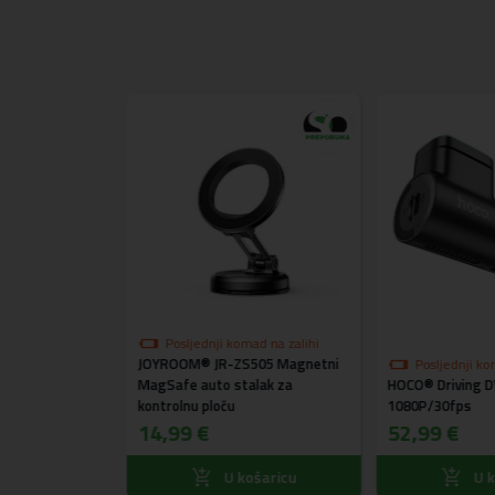
ostupno
Posljednji komad na zalihi
S01 Set za
JOYROOM® JR-ZS505 Magnetni
Posljednji ko
 / slušalica /
MagSafe auto stalak za
HOCO® Driving D
kontrolnu ploču
1080P/30fps
14,99 €
52,99 €
ošaricu
U košaricu
U k