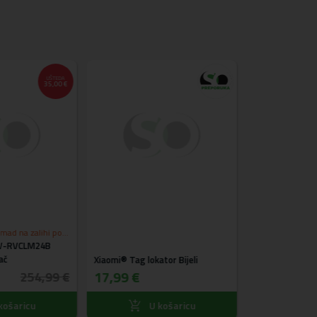
UŠTEDA
35,00 €
omad na zalihi po
 V-RVCLM24B
ni
Nillkin® HighD
ač
Aluminijski sta
Xiaomi® Tag lokator Bijeli
53,99 €
17,99 €
254,99 €
košaricu
U košaricu
U