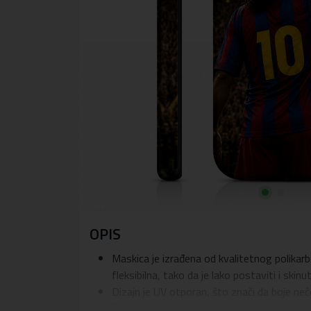
OPIS
Maskica je izrađena od kvalitetnog polikarb
fleksibilna, tako da je lako postaviti i skinu
Dizajn je UV otporan, što znači da boje ne
Dodatna prednost maskice je blago podignuti