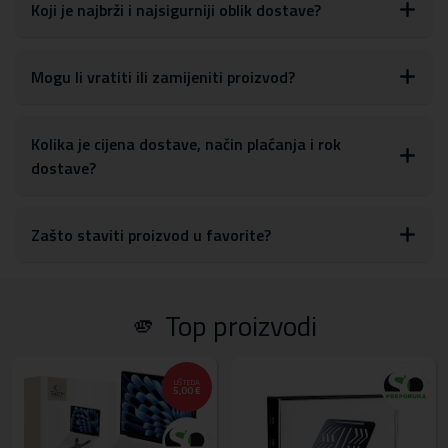
glasnoće, tipki za uključivanje/isključivanje, kao i postavkama za
Koji je najbrži i najsigurniji oblik dostave?
kameru
S obzirom na materijale, maskicu je lako obrisati ili očistiti od
otisaka prstiju, prašine ili drugih mrlja
Mogu li vratiti ili zamijeniti proizvod?
Materijal:
tvrda plastika, TPU silikon
Kolika je cijena dostave, način plaćanja i rok
dostave?
Zašto staviti proizvod u favorite?
🫵 Top proizvodi
UŠTEDA
5,00 €