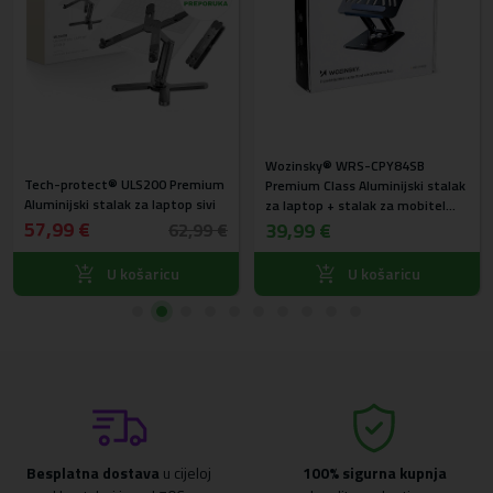
Wozinsky® WRS-CPY84SB
Tech-protect® ULS200 Premium
Premium Class Aluminijski stalak
Aluminijski stalak za laptop sivi
za laptop + stalak za mobitel
57,99 €
gratis (crni)
39,99 €
62,99 €
U košaricu
U košaricu
Besplatna dostava
u cijeloj
100% sigurna kupnja