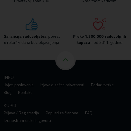
Hrvatskoj iznad 70€
kreditnom karticom
Garancija zadovoljstva
povrat
Preko
1.300.000 zadovoljnih
u roku 14 dana bez objašnjenja
kupaca
- od 2011. godine
INFO
Uvjeti poslovanja
Izjava o zaštiti privatnosti
Podaci tvrtke
Blog
Kontakt
KUPCI
Prijava / Registracija
Popusti za članove
FAQ
Jednostrani raskid ugovora