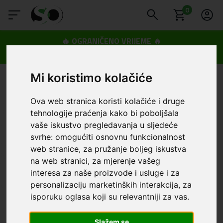
0
🔥 OGRANIČENO VRIJEME 🔥
Dostava u BOXNOW paketomate samo 0,99€
😍
Mi koristimo kolačiće
Ova web stranica koristi kolačiće i druge
tehnologije praćenja kako bi poboljšala
vaše iskustvo pregledavanja u sljedeće
svrhe:
omogućiti osnovnu funkcionalnost
web stranice
,
za pružanje boljeg iskustva
na web stranici
,
za mjerenje vašeg
interesa za naše proizvode i usluge i za
personalizaciju marketinških interakcija
,
za
isporuku oglasa koji su relevantniji za vas
.
Slažem se