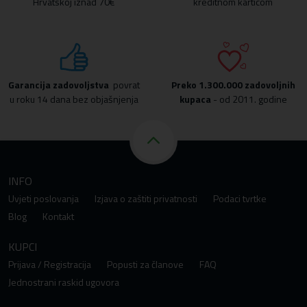
Hrvatskoj iznad 70€
kreditnom karticom
Garancija zadovoljstva
povrat
Preko
1.300.000 zadovoljnih
u roku 14 dana bez objašnjenja
kupaca
- od 2011. godine
INFO
Uvjeti poslovanja
Izjava o zaštiti privatnosti
Podaci tvrtke
Blog
Kontakt
KUPCI
Prijava / Registracija
Popusti za članove
FAQ
Jednostrani raskid ugovora