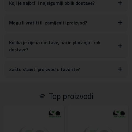
glasnoće, tipki za uključivanje/isključivanje, kao i postavkama za
Koji je najbrži i najsigurniji oblik dostave?
kameru
S obzirom na materijale, maskicu je lako obrisati ili očistiti od
otisaka prstiju, prašine ili drugih mrlja
Mogu li vratiti ili zamijeniti proizvod?
Materijal:
tvrda plastika, TPU silikon
Kolika je cijena dostave, način plaćanja i rok
dostave?
Zašto staviti proizvod u favorite?
🫵 Top proizvodi