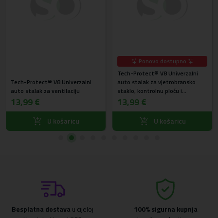
Ponovo dostupno
Tech-Protect® V8 Univerzalni
Tech-Protect® V8 Univerzalni
auto stalak za vjetrobransko
auto stalak za ventilaciju
staklo, kontrolnu ploču i
ventilaciju
13,99 €
13,99 €
U košaricu
U košaricu
Besplatna dostava
u cijeloj
100% sigurna kupnja