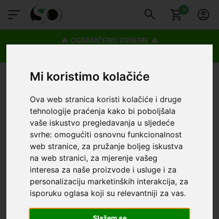
0
🔥 OGRANIČENO VRIJEME 🔥
Dostava u BOXNOW paketomate samo 0,99€
😍
Mi koristimo kolačiće
Ova web stranica koristi kolačiće i druge
tehnologije praćenja kako bi poboljšala
vaše iskustvo pregledavanja u sljedeće
svrhe:
omogućiti osnovnu funkcionalnost
web stranice
,
za pružanje boljeg iskustva
na web stranici
,
za mjerenje vašeg
interesa za naše proizvode i usluge i za
personalizaciju marketinških interakcija
,
za
isporuku oglasa koji su relevantniji za vas
.
Slažem se