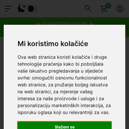
0
🔥 OGRANIČENO VRIJEME 🔥
Dostava u BOXNOW paketomate samo 0,99€
😍
Mi koristimo kolačiće
Ova web stranica koristi kolačiće i druge
tehnologije praćenja kako bi poboljšala
vaše iskustvo pregledavanja u sljedeće
svrhe:
omogućiti osnovnu funkcionalnost
web stranice
,
za pružanje boljeg iskustva
na web stranici
,
za mjerenje vašeg
interesa za naše proizvode i usluge i za
personalizaciju marketinških interakcija
,
za
isporuku oglasa koji su relevantniji za vas
.
Slažem se