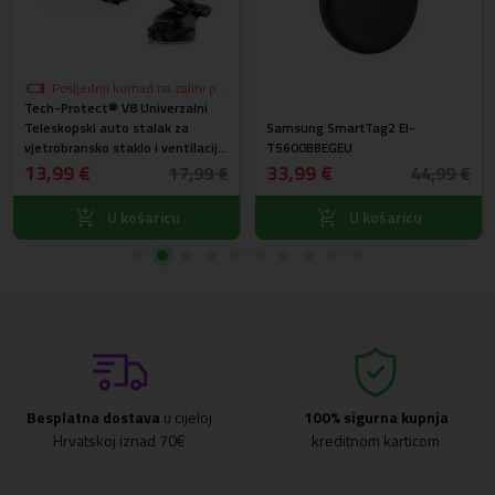
Posljednji komad na zalihi po
Tech-Protect® V8 Univerzalni
akcijskoj cijeni
Teleskopski auto stalak za
Samsung SmartTag2 EI-
vjetrobransko staklo i ventilaciju
T5600BBEGEU
- ZAMJENSKA AMBALAŽA -
13,99 €
33,99 €
17,99 €
44,99 €
TESTIRAN - NOVI
U košaricu
U košaricu
Besplatna dostava
u cijeloj
100% sigurna kupnja
Hrvatskoj iznad 70€
kreditnom karticom