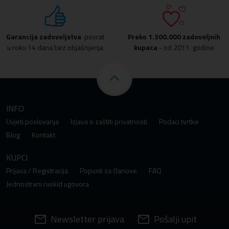
Garancija zadovoljstva
povrat
Preko
1.300.000 zadovoljnih
u roku 14 dana bez objašnjenja
kupaca
- od 2011. godine
INFO
Uvjeti poslovanja
Izjava o zaštiti privatnosti
Podaci tvrtke
Blog
Kontakt
KUPCI
Prijava / Registracija
Popusti za članove
FAQ
Jednostrani raskid ugovora
Newsletter prijava
Pošalji upit