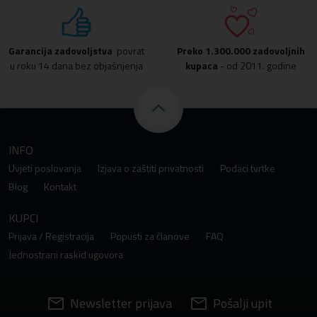
Garancija zadovoljstva
povrat
Preko
1.300.000 zadovoljnih
u roku 14 dana bez objašnjenja
kupaca
- od 2011. godine
INFO
Uvjeti poslovanja
Izjava o zaštiti privatnosti
Podaci tvrtke
Blog
Kontakt
KUPCI
Prijava / Registracija
Popusti za članove
FAQ
Jednostrani raskid ugovora
Newsletter prijava
Pošalji upit