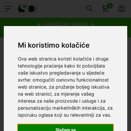
0
🔥 OGRANIČENO VRIJEME 🔥
Dostava u BOXNOW paketomate samo 0,99€
😍
Mi koristimo kolačiće
Ova web stranica koristi kolačiće i druge
tehnologije praćenja kako bi poboljšala
vaše iskustvo pregledavanja u sljedeće
svrhe:
omogućiti osnovnu funkcionalnost
web stranice
,
za pružanje boljeg iskustva
na web stranici
,
za mjerenje vašeg
interesa za naše proizvode i usluge i za
personalizaciju marketinških interakcija
,
za
isporuku oglasa koji su relevantniji za vas
.
Slažem se