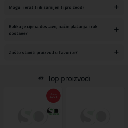
maks. 30W
Mogu li vratiti ili zamijeniti proizvod?
Izlazna struja USB1/USB2: 5V/3A, 9V/2A, 12V/1.5A, maks. 18 W
Zaštita od prenapona, preopterećenja, kratkog spoja i toplinska
zaštita
Kolika je cijena dostave, način plaćanja i rok
Dužina produžnog kabela: 50cm
dostave?
Boja: Crna
Zašto staviti proizvod u favorite?
🫵 Top proizvodi
UŠTEDA
2,00 €