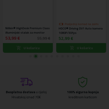
Posljednji komad na zalihi
Nillkin® HighDesk Premium Class
HOCO® Driving DV1 Auto kamera
Aluminijski stalak za monitor
1080P/30fps
53,99 €
52,99 €
55,99 €
U košaricu
U košaricu
Besplatna dostava
u cijeloj
100% sigurna kupnja
Hrvatskoj iznad 70€
kreditnom karticom