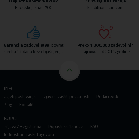
Besplatna dostava
u cijeloj
100% sigurna kupnja
Hrvatskoj iznad 70€
kreditnom karticom
Garancija zadovoljstva
povrat
Preko
1.300.000 zadovoljnih
u roku 14 dana bez objašnjenja
kupaca
- od 2011. godine
INFO
Uvjeti poslovanja
Izjava o zaštiti privatnosti
Podaci tvrtke
Blog
Kontakt
KUPCI
Prijava / Registracija
Popusti za članove
FAQ
Jednostrani raskid ugovora