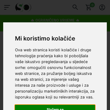
0
🔥 OGRANIČENO VRIJEME 🔥
Dostava u BOXNOW paketomate samo 0,99€
😍
Mi koristimo kolačiće
Ova web stranica koristi kolačiće i druge
tehnologije praćenja kako bi poboljšala
vaše iskustvo pregledavanja u sljedeće
svrhe:
omogućiti osnovnu funkcionalnost
web stranice
,
za pružanje boljeg iskustva
na web stranici
,
za mjerenje vašeg
interesa za naše proizvode i usluge i za
personalizaciju marketinških interakcija
,
za
isporuku oglasa koji su relevantniji za vas
.
Slažem se