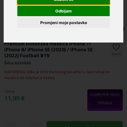
Odbijam
Promjeni moje postavke
Premium silikonska maskica iPhone 7/
iPhone 8/ iPhone SE (2020) / iPhone SE
(2022) Football #19
Favorit
Šifra: 6333030
NAPOMENA: Slika je informativnog karaktera, isporučuje se
maskica za telefon iz naziva.
Cijena:
Loyalty klub cijena:
11,99 €
PRIJAVA