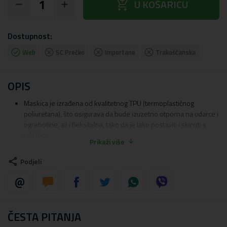
add_shopping_cart
U KOŠARICU
Dostupnost:
Web
SC Prečko
Importane
Trakošćanska
OPIS
Maskica je izrađena od kvalitetnog TPU (termoplastičnog
poliuretana), što osigurava da bude izuzetno otporna na udarce i
ogrebotine, ali i fleksibilna, tako da je lako postaviti i skinuti s
telefona
Prikaži više
Dizajn je UV otporan, što znači da boje neće izblijediti s
vremenom, tiskan metodom sublimacije
Podjeli
Dodatna prednost maskice je blago podignuti dizajn oko kamere
i zaslona, ​​što pruža odgovarajuću zaštitu od ogrebotina za
najosjetljivije dijelove telefona
Maskica je dizajnirana tako da apsorbira udarce prilikom pada
Maskica ima precizne izreze za sve portove, tipke, kamere i
ČESTA PITANJA
senzore, omogućujući vam nesmetano korištenje svih funkcija