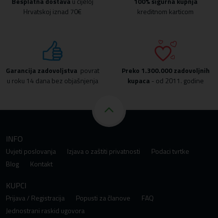
Besplatna dostava
u cijeloj
100% sigurna kupnja
Hrvatskoj iznad 70€
kreditnom karticom
Garancija zadovoljstva
povrat
Preko
1.300.000 zadovoljnih
u roku 14 dana bez objašnjenja
kupaca
- od 2011. godine
INFO
Uvjeti poslovanja
Izjava o zaštiti privatnosti
Podaci tvrtke
Blog
Kontakt
KUPCI
Prijava / Registracija
Popusti za članove
FAQ
Jednostrani raskid ugovora