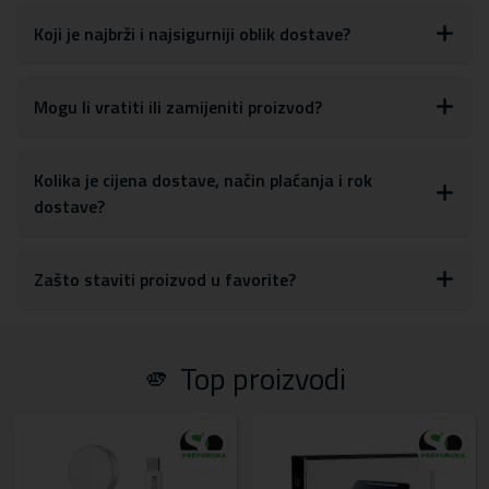
telefona. To uključuje lako pristupanje gumbima za kontrolu
glasnoće, tipki za uključivanje/isključivanje, kao i postavkama za
Koji je najbrži i najsigurniji oblik dostave?
kameru
S obzirom na materijale, maskicu je lako obrisati ili očistiti od
otisaka prstiju, prašine ili drugih mrlja
Mogu li vratiti ili zamijeniti proizvod?
Materijal:
TPU silikon
Kolika je cijena dostave, način plaćanja i rok
dostave?
Zašto staviti proizvod u favorite?
🫵 Top proizvodi