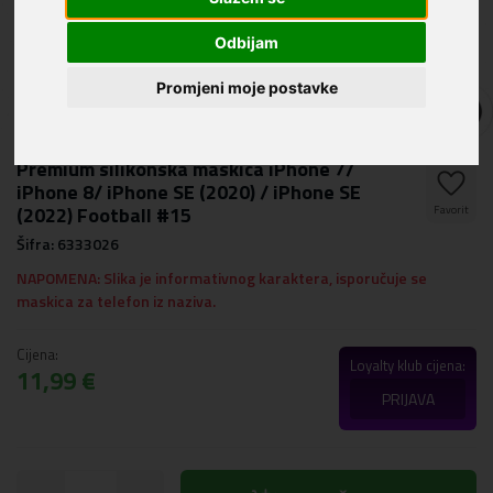
Odbijam
Promjeni moje postavke
Premium silikonska maskica iPhone 7/
iPhone 8/ iPhone SE (2020) / iPhone SE
(2022) Football #15
Favorit
Šifra: 6333026
NAPOMENA: Slika je informativnog karaktera, isporučuje se
maskica za telefon iz naziva.
Cijena:
Loyalty klub cijena:
11,99 €
PRIJAVA