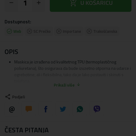
add_shopping_cart
U KOŠARICU
Dostupnost:
Web
SC Prečko
Importane
Trakošćanska
OPIS
Maskica je izrađena od kvalitetnog TPU (termoplastičnog
poliuretana), što osigurava da bude izuzetno otporna na udarce i
ogrebotine, ali i fleksibilna, tako da je lako postaviti i skinuti s
telefona
Prikaži više
Dizajn je UV otporan, što znači da boje neće izblijediti s
vremenom, tiskan metodom sublimacije
Podjeli
Dodatna prednost maskice je blago podignuti dizajn oko kamere
i zaslona, ​​što pruža odgovarajuću zaštitu od ogrebotina za
najosjetljivije dijelove telefona
Maskica je dizajnirana tako da apsorbira udarce prilikom pada
Maskica ima precizne izreze za sve portove, tipke, kamere i
ČESTA PITANJA
senzore, omogućujući vam nesmetano korištenje svih funkcija