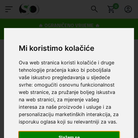
0
🔥 OGRANIČENO VRIJEME 🔥
Dostava u BOXNOW paketomate samo 0,99€
😍
Mi koristimo kolačiće
Ova web stranica koristi kolačiće i druge
tehnologije praćenja kako bi poboljšala
vaše iskustvo pregledavanja u sljedeće
svrhe:
omogućiti osnovnu funkcionalnost
web stranice
,
za pružanje boljeg iskustva
na web stranici
,
za mjerenje vašeg
interesa za naše proizvode i usluge i za
personalizaciju marketinških interakcija
,
za
isporuku oglasa koji su relevantniji za vas
.
Slažem se