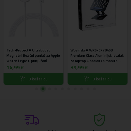
Tech-Protect® Ultraboost
Wozinsky® WRS-CPY84SB
Magnetni Bežični punjač za Apple
Premium Class Aluminijski stalak
Watch (Type C priključak)
za laptop + stalak za mobitel
gratis (crni)
14,99 €
39,99 €
U košaricu
U košaricu