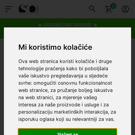
0
🔥 OGRANIČENO VRIJEME 🔥
Dostava u BOXNOW paketomate samo 0,99€
😍
Mi koristimo kolačiće
Ova web stranica koristi kolačiće i druge
tehnologije praćenja kako bi poboljšala
vaše iskustvo pregledavanja u sljedeće
svrhe:
omogućiti osnovnu funkcionalnost
web stranice
,
za pružanje boljeg iskustva
na web stranici
,
za mjerenje vašeg
interesa za naše proizvode i usluge i za
personalizaciju marketinških interakcija
,
za
isporuku oglasa koji su relevantniji za vas
.
Slažem se