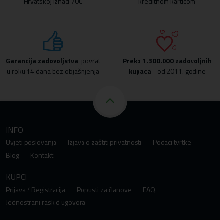
Hrvatskoj iznad 70€
kreditnom karticom
Garancija zadovoljstva
povrat
Preko
1.300.000 zadovoljnih
u roku 14 dana bez objašnjenja
kupaca
- od 2011. godine
INFO
Uvjeti poslovanja
Izjava o zaštiti privatnosti
Podaci tvrtke
Blog
Kontakt
KUPCI
Prijava / Registracija
Popusti za članove
FAQ
Jednostrani raskid ugovora