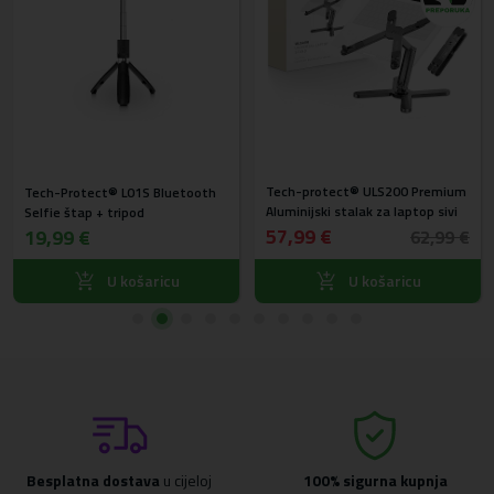
Tech-protect® ULS200 Premium
Tech-Protect® L01S Bluetooth
Aluminijski stalak za laptop sivi
Selfie štap + tripod
57,99 €
19,99 €
62,99 €
U košaricu
U košaricu
Besplatna dostava
u cijeloj
100% sigurna kupnja