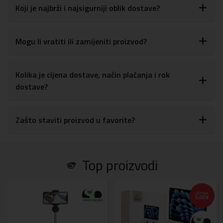
Materijal:
TPU silikon
Koji je najbrži i najsigurniji oblik dostave?
Mogu li vratiti ili zamijeniti proizvod?
Kolika je cijena dostave, način plaćanja i rok
dostave?
Zašto staviti proizvod u favorite?
🫵 Top proizvodi
UŠTEDA
5,00 €