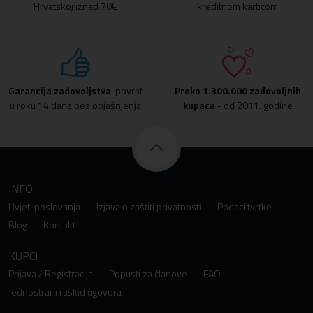
Hrvatskoj iznad 70€
kreditnom karticom
Garancija zadovoljstva
povrat
Preko
1.300.000 zadovoljnih
u roku 14 dana bez objašnjenja
kupaca
- od 2011. godine
INFO
Uvjeti poslovanja
Izjava o zaštiti privatnosti
Podaci tvrtke
Blog
Kontakt
KUPCI
Prijava / Registracija
Popusti za članove
FAQ
Jednostrani raskid ugovora