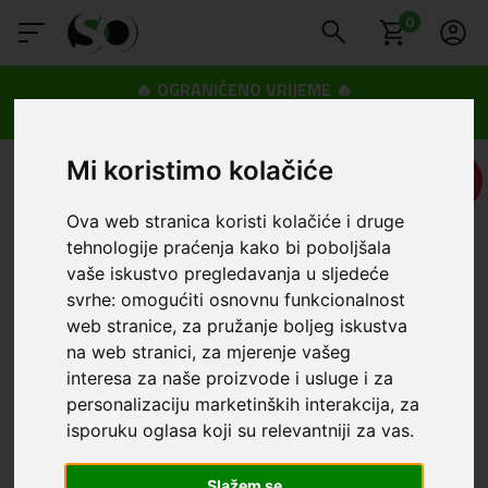
0
🔥 OGRANIČENO VRIJEME 🔥
Dostava u BOXNOW paketomate samo 0,99€
😍
Mi koristimo kolačiće
UŠTEDA
1,00 €
Ova web stranica koristi kolačiće i druge
tehnologije praćenja kako bi poboljšala
vaše iskustvo pregledavanja u sljedeće
svrhe:
omogućiti osnovnu funkcionalnost
web stranice
,
za pružanje boljeg iskustva
na web stranici
,
za mjerenje vašeg
interesa za naše proizvode i usluge i za
personalizaciju marketinških interakcija
,
za
isporuku oglasa koji su relevantniji za vas
.
Slažem se