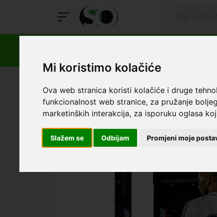
Mi koristimo kolačiće
SmartOprema
Kategorije
Apple
iPhone 17 Pro Max
Ova web stranica koristi kolačiće i druge tehno
funkcionalnost web stranice
,
za pružanje boljeg
marketinških interakcija
,
za isporuku oglasa koji
Slažem se
Odbijam
Promjeni moje posta