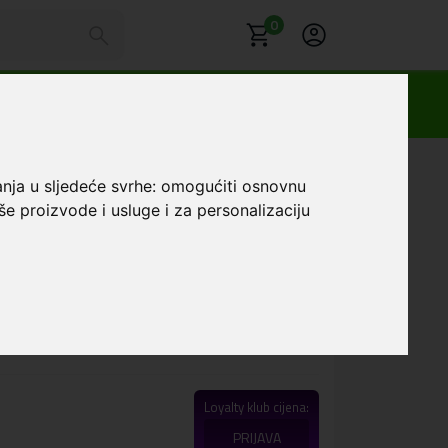
0
x Football #16
anja u sljedeće svrhe:
omogućiti osnovnu
še proizvode i usluge i za personalizaciju
ridna maskica iPhone
ll #16
Favorit
 karaktera, isporučuje se maskica za telefon iz
Loyalty klub cijena:
PRIJAVA