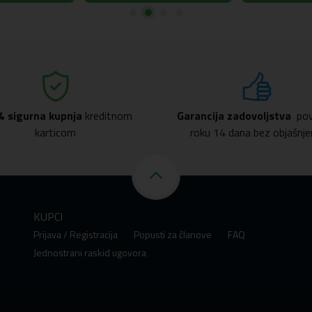
% sigurna kupnja
kreditnom
Garancija zadovoljstva
pov
karticom
roku 14 dana bez objašnje
KUPCI
Prijava / Registracija
Popusti za članove
FAQ
Jednostrani raskid ugovora