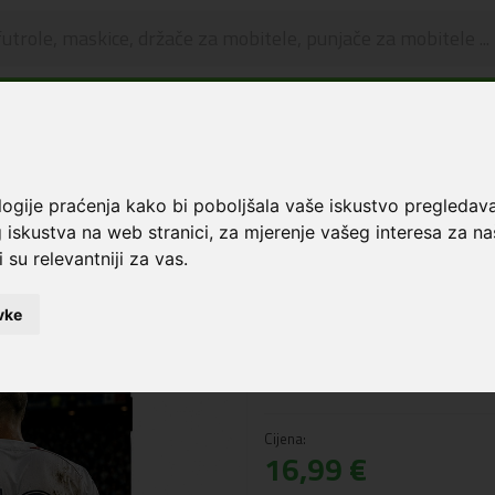
🔥 OGRANIČENO VRIJEME 🔥
Dostava u BOXNOW paketomate samo 0,99€
😍
Maskice i zaštita za ekran
Premium Print Hibridna maskica iPhone 17 Pro Ma
logije praćenja kako bi poboljšala vaše iskustvo pregledav
 iskustva na web stranici
,
za mjerenje vašeg interesa za na
Premium Print Hib
 su relevantniji za vas
.
17 Pro Max Footba
vke
Šifra: 6326783
NAPOMENA: Slika je informativnog
naziva.
Cijena:
16,99 €