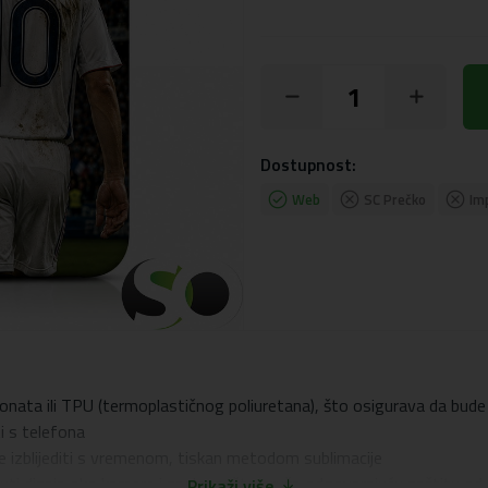
Dostupnost:
Web
SC Prečko
Im
onata ili TPU (termoplastičnog poliuretana), što osigurava da bude 
ti s telefona
će izblijediti s vremenom, tiskan metodom sublimacije
 dizajn oko kamere i zaslona, ​​što pruža odgovarajuću zaštitu od o
Prikaži više