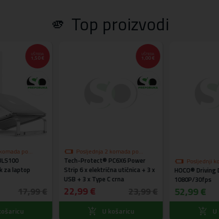
🫵 Top proizvodi
UŠTEDA
UŠTEDA
1,50 €
1,00 €
 komada po
Posljednja 2 komada po
ULS100
i
Tech-Protect® PC6X6 Power
akcijskoj cijeni
Posljednji k
k za laptop
Strip 6 x električna utičnica + 3 x
HOCO® Driving 
USB + 3 x Type C crna
1080P/30fps
22,99 €
52,99 €
17,99 €
23,99 €
ošaricu
U košaricu
U 