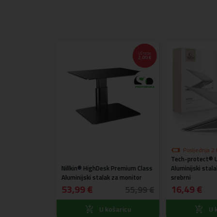
UŠTEDA
2,00 €
Posljednja 2
Tech-protect® 
akcijskoj cijen
 Univerzalni
Nillkin® HighDesk Premium Class
Aluminijski stala
stalak za
Aluminijski stalak za monitor
srebrni
klo, kontrolnu
53,99 €
16,49 €
55,99 €
ošaricu
U košaricu
U k