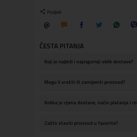
Maskica je dizajnirana tako da apsorbira ud
Podjeli
Maskica ima precizne izreze za sve portove
pristupanje gumbima za kontrolu glasnoće, 
S obzirom na materijale, maskicu je lako obris
Materijal:
tvrda plastika, TPU silikon
ČESTA PITANJA
Koji je najbrži i najsigurniji oblik dostave?
Mogu li vratiti ili zamijeniti proizvod?
Kolika je cijena dostave, način plaćanja i 
Zašto staviti proizvod u favorite?