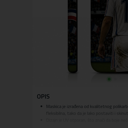
OPIS
Maskica je izrađena od kvalitetnog polikarb
fleksibilna, tako da je lako postaviti i skinu
Dizajn je UV otporan, što znači da boje ne
Dodatna prednost maskice je blago podignuti