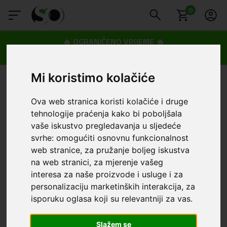
0
🔥 OGRANIČENO VRIJEME 🔥
Dostava u BOXNOW paketomate samo 0,99€
😍
Mi koristimo kolačiće
Ova web stranica koristi kolačiće i druge
tehnologije praćenja kako bi poboljšala
vaše iskustvo pregledavanja u sljedeće
svrhe:
omogućiti osnovnu funkcionalnost
web stranice
,
za pružanje boljeg iskustva
na web stranici
,
za mjerenje vašeg
interesa za naše proizvode i usluge i za
personalizaciju marketinških interakcija
,
za
isporuku oglasa koji su relevantniji za vas
.
Slažem se