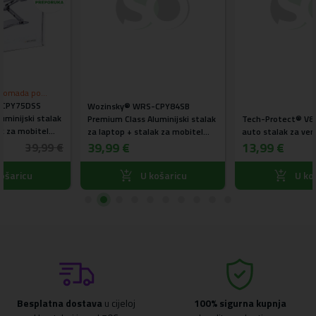
Wozinsky® WRS-CPY84SB
Premium Class Aluminijski stalak
Tech-Protect® V8 Univerzalni
za laptop + stalak za mobitel
auto stalak za ventilaciju
gratis (crni)
39,99 €
13,99 €
U košaricu
U košaricu
Besplatna dostava
u cijeloj
100% sigurna kupnja