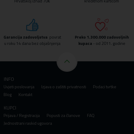
Hrvatskoj iznad 70€
kreditnom karticom
Garancija zadovoljstva
povrat
Preko
1.300.000 zadovoljnih
u roku 14 dana bez objašnjenja
kupaca
- od 2011. godine
INFO
Uvjeti poslovanja
Izjava o zaštiti privatnosti
Podaci tvrtke
Blog
Kontakt
KUPCI
Prijava / Registracija
Popusti za članove
FAQ
Jednostrani raskid ugovora