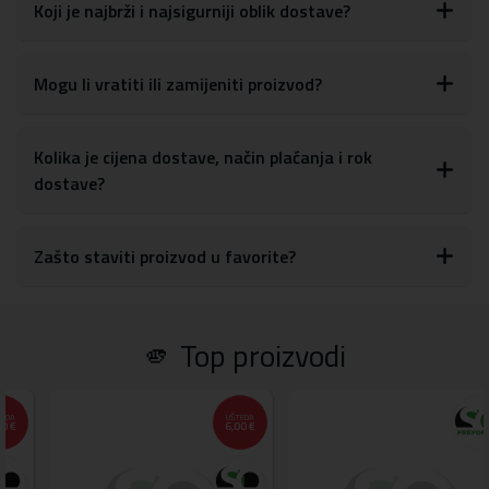
glasnoće, tipki za uključivanje/isključivanje, kao i postavkama za
Koji je najbrži i najsigurniji oblik dostave?
kameru
S obzirom na materijale, maskicu je lako obrisati ili očistiti od
otisaka prstiju, prašine ili drugih mrlja
Mogu li vratiti ili zamijeniti proizvod?
Materijal:
tvrda plastika, TPU silikon
Kolika je cijena dostave, način plaćanja i rok
dostave?
Zašto staviti proizvod u favorite?
🫵 Top proizvodi
UŠTEDA
6,00 €