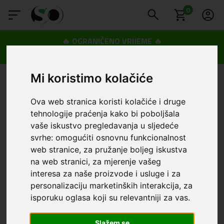
0
🔥 OGRANIČENO VRIJEME 🔥
Dostava u BOXNOW paketomate samo 0,99€
😍
Mi koristimo kolačiće
Ova web stranica koristi kolačiće i druge
tehnologije praćenja kako bi poboljšala
vaše iskustvo pregledavanja u sljedeće
svrhe:
omogućiti osnovnu funkcionalnost
web stranice
,
za pružanje boljeg iskustva
na web stranici
,
za mjerenje vašeg
interesa za naše proizvode i usluge i za
personalizaciju marketinških interakcija
,
za
isporuku oglasa koji su relevantniji za vas
.
Slažem se