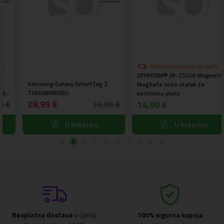
Posljednji komad na zalihi
JOYROOM® JR-ZS505 Magnetni
Samsung Galaxy SmartTag 2
MagSafe auto stalak za
T5600BWEGEU
kontrolnu ploču
28,99 €
14,99 €
34,99 €
U košaricu
U košaricu
Besplatna dostava
u cijeloj
100% sigurna kupnja