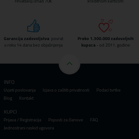
Hrvatskoj iznad 70€
kreditnom karticom
Garancija zadovoljstva
povrat
Preko
1.300.000 zadovoljnih
u roku 14 dana bez objašnjenja
kupaca
- od 2011. godine
INFO
Uvjeti poslovanja
Izjava o zaštiti privatnosti
Podaci tvrtke
Blog
Kontakt
KUPCI
Prijava / Registracija
Popusti za članove
FAQ
Jednostrani raskid ugovora