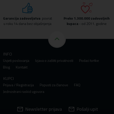
Garancija zadovoljstva
povrat
Preko
1.300.000 zadovoljnih
u roku 14 dana bez objašnjenja
kupaca
- od 2011. godine
INFO
Uvjeti poslovanja
Izjava o zaštiti privatnosti
Podaci tvrtke
Blog
Kontakt
KUPCI
Prijava / Registracija
Popusti za članove
FAQ
Jednostrani raskid ugovora
Newsletter prijava
Pošalji upit