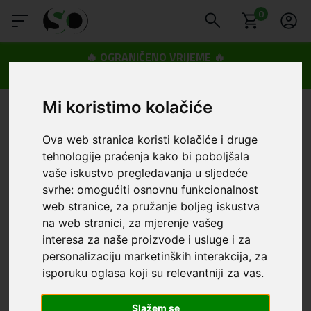
0
🔥 OGRANIČENO VRIJEME 🔥
Dostava u BOXNOW paketomate samo 0,99€
😍
Mi koristimo kolačiće
Ova web stranica koristi kolačiće i druge
tehnologije praćenja kako bi poboljšala
vaše iskustvo pregledavanja u sljedeće
svrhe:
omogućiti osnovnu funkcionalnost
web stranice
,
za pružanje boljeg iskustva
na web stranici
,
za mjerenje vašeg
interesa za naše proizvode i usluge i za
personalizaciju marketinških interakcija
,
za
isporuku oglasa koji su relevantniji za vas
.
Slažem se