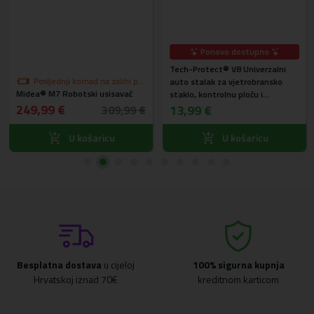
Ponovo dostupno
Tech-Protect® V8 Univerzalni
Posljednji komad na zalihi po
auto stalak za vjetrobransko
Midea® M7 Robotski usisavač
akcijskoj cijeni
staklo, kontrolnu ploču i
249,99 €
ventilaciju
13,99 €
309,99 €
U košaricu
U košaricu
Besplatna dostava
u cijeloj
100% sigurna kupnja
Hrvatskoj iznad 70€
kreditnom karticom