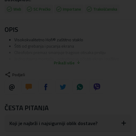
Web
SC Prečko
Importane
Trakošćanska
OPIS
Visokokvalitetno Hofi® zaštitno staklo
Štiti od grebanja i pucanja ekrana
Oleofobni premaz smanjuje tragove otisaka prstiju
Jednostavna montaža - potrebno je očistiti ekran i pažljivo
Prikaži više
centrirati
Profesionalna i besplatna usluga montaže u našim poslovnicama
Podjeli
Staklo pokrije cijeli ekran od ruba do ruba mobitela
Privacy efekt za zaštitu privatnosti
ČESTA PITANJA
Koji je najbrži i najsigurniji oblik dostave?