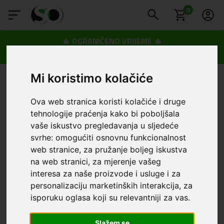
0
🔥 OGRANIČENO VRIJEME 🔥
Dostava u BOXNOW paketomate samo 0,99€
😍
Mi koristimo kolačiće
Ova web stranica koristi kolačiće i druge
tehnologije praćenja kako bi poboljšala
vaše iskustvo pregledavanja u sljedeće
svrhe:
omogućiti osnovnu funkcionalnost
web stranice
,
za pružanje boljeg iskustva
na web stranici
,
za mjerenje vašeg
interesa za naše proizvode i usluge i za
personalizaciju marketinških interakcija
,
za
isporuku oglasa koji su relevantniji za vas
.
Slažem se