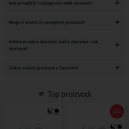
glasnoće, tipki za uključivanje/isključivanje, kao i postavkama za
Koji je najbrži i najsigurniji oblik dostave?
kameru
S obzirom na materijale, maskicu je lako obrisati ili očistiti od
otisaka prstiju, prašine ili drugih mrlja
Mogu li vratiti ili zamijeniti proizvod?
Materijal:
tvrda plastika, TPU silikon
Kolika je cijena dostave, način plaćanja i rok
dostave?
Zašto staviti proizvod u favorite?
🫵 Top proizvodi
UŠTEDA
6,00 €