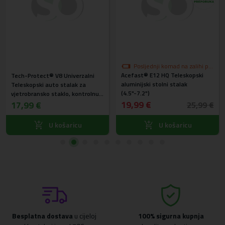
Posljednji komad na zalihi po
Acefast® E12 HQ Teleskopski
akcijskoj cijeni
Tech-Protect® V8 Univerzalni
aluminijski stolni stalak
Teleskopski auto stalak za
(4.5"-7.2")
vjetrobransko staklo, kontrolnu
ploču i ventilaciju
19,99 €
17,99 €
25,99 €
U košaricu
U košaricu
Besplatna dostava
u cijeloj
100% sigurna kupnja