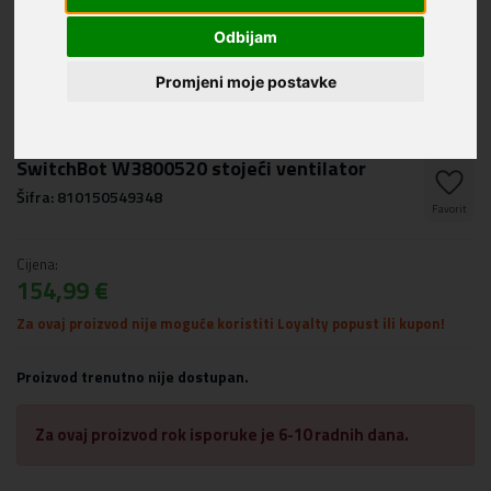
Odbijam
Promjeni moje postavke
SwitchBot W3800520 stojeći ventilator
Šifra: 810150549348
Favorit
Cijena:
154,99 €
Za ovaj proizvod nije moguće koristiti Loyalty popust ili kupon!
Proizvod trenutno nije dostupan.
Za ovaj proizvod rok isporuke je 6-10 radnih dana.