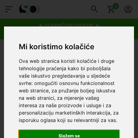
0
🔥 OGRANIČENO VRIJEME 🔥
Dostava u BOXNOW paketomate samo 0,99€
😍
Mi koristimo kolačiće
Ova web stranica koristi kolačiće i druge
tehnologije praćenja kako bi poboljšala
vaše iskustvo pregledavanja u sljedeće
svrhe:
omogućiti osnovnu funkcionalnost
web stranice
,
za pružanje boljeg iskustva
na web stranici
,
za mjerenje vašeg
interesa za naše proizvode i usluge i za
personalizaciju marketinških interakcija
,
za
isporuku oglasa koji su relevantniji za vas
.
Slažem se