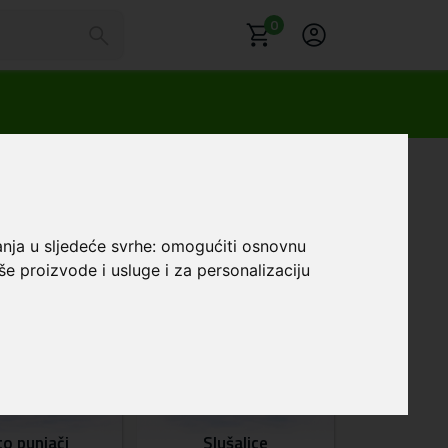
0
anja u sljedeće svrhe:
omogućiti osnovnu
še proizvode i usluge i za personalizaciju
to punjači
Slušalice