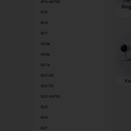
A14 4G/5G
Ring
A15
A16
A17
A20e
A20s
A21s
A22 4G
Ka
A22 5G
A23 4G/5G
A25
A26
A27