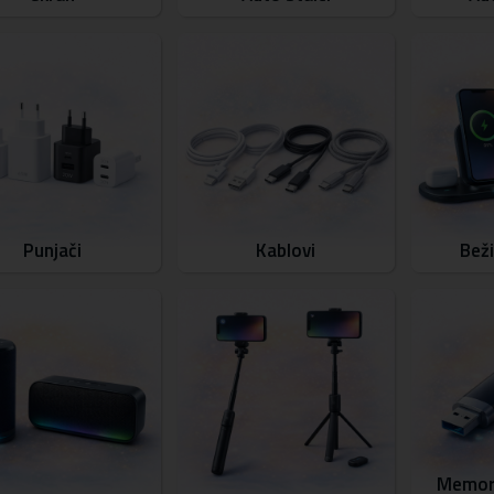
Punjači
Kablovi
Beži
Memori