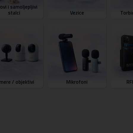
ovi i samoljepljivi
stalci
Vezice
Torbi
mere / objektivi
Mikrofoni
RF