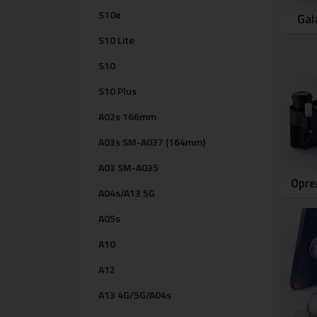
S10e
Gal
S10 Lite
S10
S10 Plus
A02s 166mm
A03s SM-A037 (164mm)
A03 SM-A035
Opre
A04s/A13 5G
A05s
A10
A12
A13 4G/5G/A04s