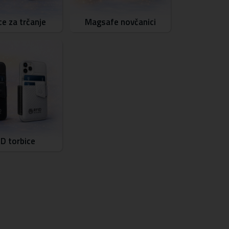
ce za trčanje
Magsafe novčanici
ID torbice