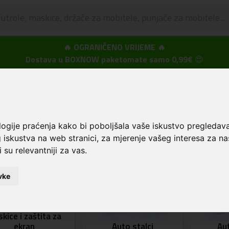
🔥 OGRANIČENO VRIJEME 🔥
Dostava u BOXNOW paketomate samo 0,99€
😍
rema
Kategorije
Samsung
Z Flip7
sung - Z Flip7
logije praćenja kako bi poboljšala vaše iskustvo pregledav
 iskustva na web stranici
,
za mjerenje vašeg interesa za na
 su relevantniji za vas
.
vke
kice i zaštita za
ekran
Auto stalci
Au