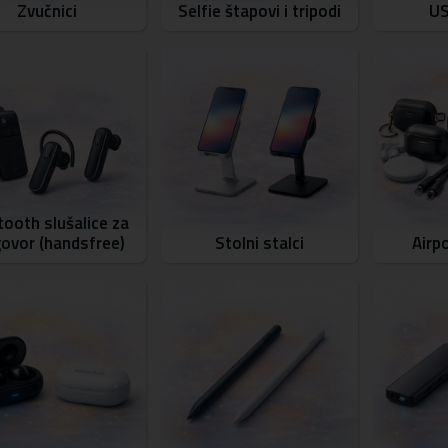
Zvučnici
Selfie štapovi i tripodi
US
tooth slušalice za
govor (handsfree)
Stolni stalci
Airp