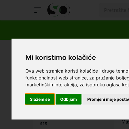
SmartOp
Personalizirane maskice
Sam
Mi koristimo kolačiće
Dodatna oprema
Ova web stranica koristi kolačiće i druge tehno
funkcionalnost web stranice
,
za pružanje boljeg
Samsung
marketinških interakcija
,
za isporuku oglasa koji
S26
Slažem se
Odbijam
Promjeni moje posta
S26 Plus
S26 Ultra
Mas
S25