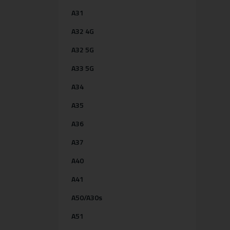
A31
A32 4G
A32 5G
A33 5G
A34
A35
A36
A37
A40
A41
A50/A30s
A51