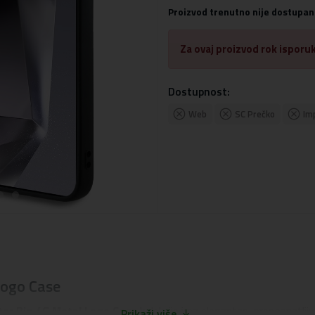
Proizvod trenutno nije dostupan
Za ovaj proizvod rok isporuk
Dostupnost:
Web
SC Prečko
Im
Logo Case
tter Big 4G Metal Logo Case
kolekcije ima elegantan, prepoznatlji
Prikaži više