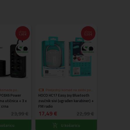
UŠTEDA
UŠTEDA
1,00 €
5,50 €
2 komada po
Posljednji komad na zalihi po
PC6X6 Power
ni
HOCO HC17 Easy Joy Bluetooth
akcijskoj cijeni
čna utičnica + 3 x
zvučnik sivi (ugrađen karabiner) +
Baseus® LUGB
 crna
FM radio
držač mobitela 
17,49 €
27,99 €
23,99 €
22,99 €
košaricu
U košaricu
U