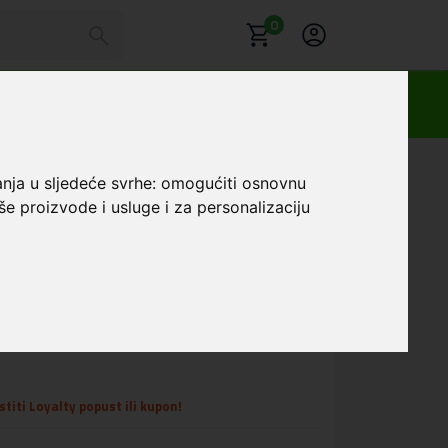
0
25 Plus Zlatna
anja u sljedeće svrhe:
omogućiti osnovnu
še proizvode i usluge i za personalizaciju
er Big 4G maskica za
5 Plus Zlatna
Favorit
titi Loyalty popust ili kupon!