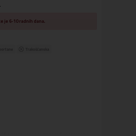
.
e je 6-10 radnih dana.
portane
Trakošćanska
v
4G uzorak
potpisan zlatnim
Guess
logotip.