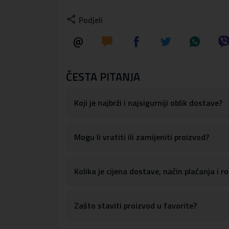
Podjeli
Jedinstven izgled i iznimna kvalit
Ova je kutija izrađena od visokokvalitetnog
eko
ČESTA PITANJA
Ovo je izvrsna opcija za one koji u modi cijene
Zahvaljujući svojoj prepoznatljivoj završnoj obra
Koji je najbrži i najsigurniji oblik dostave?
Obavezni komad za one koji cijene eleganciju
Mogu li vratiti ili zamijeniti proizvod?
Čvrsta konstrukcija i savršeno pri
Kolika je cijena dostave, način plaćanja i 
Precizno Prilagođena
futrola štiti vaš telefon
Zašto staviti proizvod u favorite?
Konstrukcija futrole izrađena je od
izdržljivog