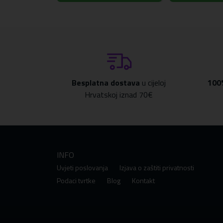
Futrola je proizvedena pod licencom marke Gue
Tehnički podaci
Kolekcija
Guess Fixed Glitter Big 4G Meta
Vrsta
Tvrda futrola
Materijal
Eko koža / TPU / PC
Besplatna dostava
u cijeloj
100
Boja
Zlatna
Hrvatskoj iznad 70€
Kompatibilnost
Samsung Galaxy S25+
INFO
Uvjeti poslovanja
Izjava o zaštiti privatnosti
Podaci tvrtke
Blog
Kontakt