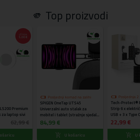
🫵 Top proizvodi
UŠTEDA
5,00 €
ključuje:
Posljednja 
Posljednji komad na zalihi
Tech-Protect® 
akcijskoj cije
SPIGEN OneTap UTS45
ULS200 Premium
Strip 6 x elektri
Univerzalni auto stalak za
 za laptop sivi
USB + 3 x Type C
mobitel i tablet (stražnje sjedalo)
22,99 €
ACP05862
84,99 €
62,99 €
ošaricu
U košaricu
U 