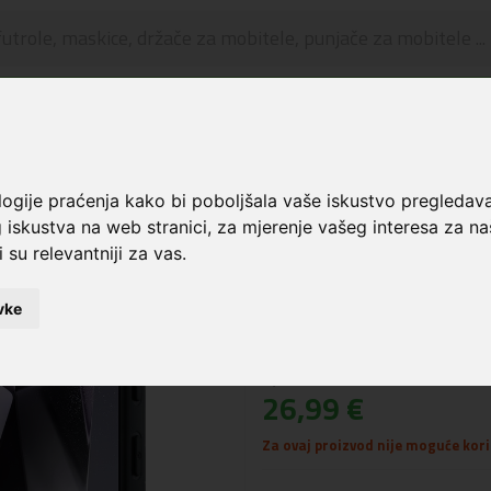
🔥 OGRANIČENO VRIJEME 🔥
Dostava u BOXNOW paketomate samo 0,99€
😍
kice i zaštita za ekran
Guess® Fixed Glitter Big 4G maskica za Samsung Galaxy S
logije praćenja kako bi poboljšala vaše iskustvo pregledav
 iskustva na web stranici
,
za mjerenje vašeg interesa za na
Guess® Fixed Glitt
 su relevantniji za vas
.
Samsung Galaxy S2
vke
Šifra: 3666339449452
Cijena:
26,99 €
Za ovaj proizvod nije moguće koris