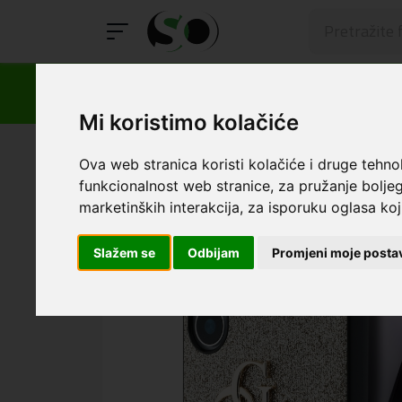
Mi koristimo kolačiće
SmartOprema
Kategorije
Samsung
S25 Plus
Mas
Ova web stranica koristi kolačiće i druge tehno
funkcionalnost web stranice
,
za pružanje boljeg
marketinških interakcija
,
za isporuku oglasa koji
Slažem se
Odbijam
Promjeni moje posta