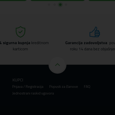
ss.
lna futrola
% sigurna kupnja
kreditnom
Garancija zadovoljstva
pov
karticom
roku 14 dana bez objašnje
KUPCI
Prijava / Registracija
Popusti za članove
FAQ
Jednostrani raskid ugovora