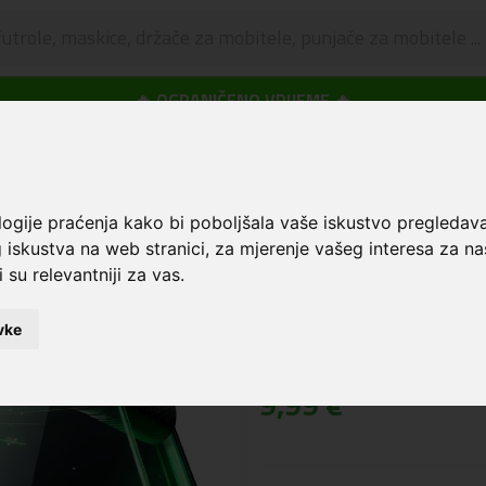
🔥 OGRANIČENO VRIJEME 🔥
Dostava u BOXNOW paketomate samo 0,99€
😍
skice i zaštita za ekran
Zaštitno staklo za ekran za Samsung S25 Edge 0.3mm
logije praćenja kako bi poboljšala vaše iskustvo pregledav
Zaštitno staklo z
 iskustva na web stranici
,
za mjerenje vašeg interesa za na
Edge 0.3mm
 su relevantniji za vas
.
Šifra: 5360416
vke
Cijena:
9,99 €