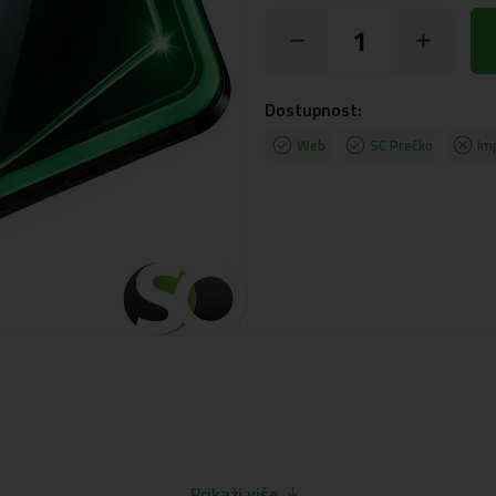
Dostupnost:
Web
SC Prečko
Im
 ekrana
Prikaži više