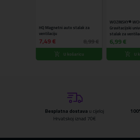
WOZINSKY® WCH
HQ Magnetni auto stalak za
 Univerzalni
Gravitacijski uni
ventilaciju
tilaciju
stalak za ventilac
7,49 €
6,99 €
8,99 €
ošaricu
U košaricu
U k
Besplatna dostava
u cijeloj
100
Hrvatskoj iznad 70€