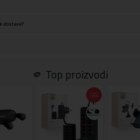
rok dostave?
🫵 Top proizvodi
UŠTEDA
1,00 €