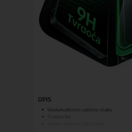
OPIS
Visokokvalitetno zaštitno staklo
Tvrdoća 9H
Iznimno precizno CNC rezanje
Potpuno prozirno staklo, održava HD sliku