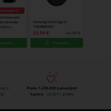
dostupno
Baseus® PSZM
8 Univerzalni
Samsung SmartTag2 EI-
Utičnica GaN + 
vjetrobransko
T5600BBEGEU
C + Type C to T
 ploču i
33,99 €
85,99 €
44,99 €
košaricu
U košaricu
U
rat u
Preko
1.300.000 zadovoljnih
nja
kupaca
- od 2011. godine