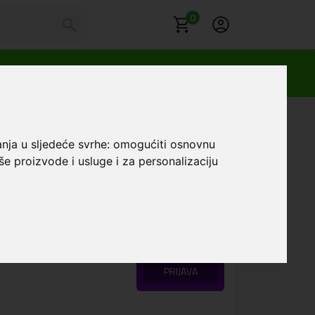
0
anja u sljedeće svrhe:
omogućiti osnovnu
a ekran za Samsung S25
še proizvode i usluge i za personalizaciju
Favorit
Loyalty klub cijena:
PRIJAVA