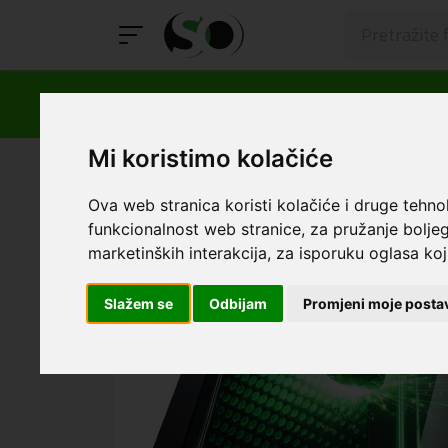
Mi koristimo kolačiće
SmartOprema
Kategorije
Samsung
S25 Edge
Ma
Ova web stranica koristi kolačiće i druge tehno
funkcionalnost web stranice
,
za pružanje boljeg
marketinških interakcija
,
za isporuku oglasa koji
Slažem se
Odbijam
Promjeni moje posta