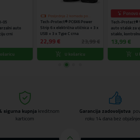
Ponovo 
Posljednja 2 komada po
Tech-Protect® PC6X6 Power
akcijskoj cijeni
-05
Tech-Protect® V
Strip 6 x električna utičnica + 3 x
verzalni auto
auto stalak za 
USB + 3 x Type C crna
iju crni
staklo, kontrolnu
22,99 €
ventilaciju
13,99 €
23,99 €
ošaricu
U košaricu
U 
% sigurna kupnja
kreditnom
Garancija zadovoljstva
pov
karticom
roku 14 dana bez objašnje